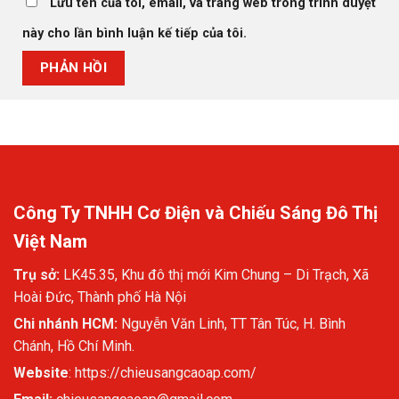
Lưu tên của tôi, email, và trang web trong trình duyệt
này cho lần bình luận kế tiếp của tôi.
Công Ty TNHH Cơ Điện và Chiếu Sáng Đô Thị
Việt Nam
Trụ sở:
LK45.35, Khu đô thị mới Kim Chung – Di Trạch, Xã
Hoài Đức, Thành phố Hà Nội
Chi nhánh HCM:
Nguyễn Văn Linh, TT Tân Túc, H. Bình
Chánh, Hồ Chí Minh.
Website
:
https://chieusangcaoap.com/