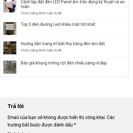
Giá
Cách lắp đặt đèn LED Panel âm trần đúng kỹ thuật và an
Đèn
toàn
Đường
ở
Chức năng bình luận bị tắt
LED
Cách
50W,
lắp
Top 5 đèn đường Led nhiều mắt tốt nhất
100W,
đặt
150W,
đèn
…
LED
chiếu
Hướng dẫn trang trí biệt thự bằng đèn âm đất
Panel
Sáng
âm
ở
Chức năng bình luận bị tắt
Bền
trần
Hướng
Bỉ
đúng
dẫn
Báo giá khung móng cột đèn chiếu sáng rẻ đẹp
kỹ
trang
thuật
trí
và
biệt
an
thự
toàn
bằng
đèn
âm
đất
Trả lời
Email của bạn sẽ không được hiển thị công khai.
Các
trường bắt buộc được đánh dấu
*