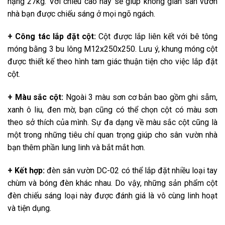
nặng 27kg. Với chiều cao này sẽ giúp không gian sân vườn
nhà bạn được chiếu sáng ở mọi ngõ ngách.
+ Công tác lắp đặt cột:
Cột được lắp liên kết với bê tông
móng bằng 3 bu lông M12x250x250. Lưu ý, khung móng cột
được thiết kế theo hình tam giác thuận tiện cho việc lắp đặt
cột.
+ Màu sắc cột:
Ngoài 3 màu sơn cơ bản bao gồm ghi sẫm,
xanh ô liu, đen mờ, bạn cũng có thể chọn cột có màu sơn
theo sở thích của mình. Sự đa dạng về màu sắc cột cũng là
một trong những tiêu chí quan trọng giúp cho sân vườn nhà
bạn thêm phần lung linh và bắt mắt hơn.
+ Kết hợp:
đèn sân vườn DC-02 có thể lắp đặt nhiều loại tay
chùm và bóng đèn khác nhau. Do vậy, những sản phẩm cột
đèn chiếu sáng loại này được đánh giá là vô cùng linh hoạt
và tiện dụng.