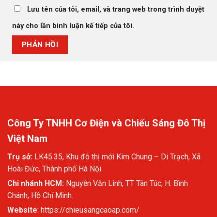
Lưu tên của tôi, email, và trang web trong trình duyệt
này cho lần bình luận kế tiếp của tôi.
Công Ty TNHH Cơ Điện và Chiếu Sáng Đô Thị
Việt Nam
Trụ sở:
LK45.35, Khu đô thị mới Kim Chung – Di Trạch, Xã
Hoài Đức, Thành phố Hà Nội
Chi nhánh HCM:
Nguyễn Văn Linh, TT Tân Túc, H. Bình
Chánh, Hồ Chí Minh.
Website
:
https://chieusangcaoap.com/