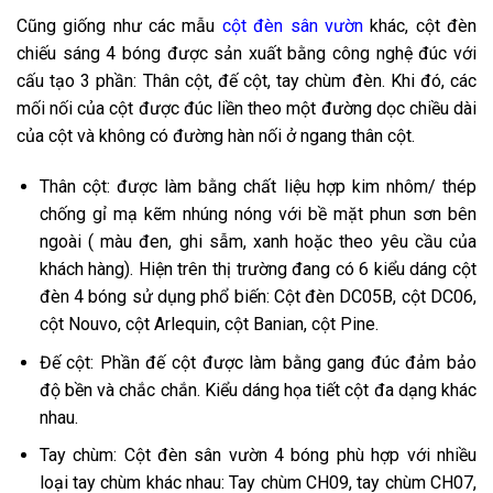
Cũng giống như các
mẫu
cột đèn sân vườn
khác, cột đèn
chiếu sáng 4 bóng được sản xuất bằng công nghệ đúc với
cấu tạo 3 phần: Thân cột, đế cột, tay chùm đèn. Khi đó, các
mối nối của cột được đúc liền theo một đường dọc chiều dài
của cột và không có đường hàn nối ở ngang thân cột.
Thân cột: được làm bằng chất liệu hợp kim nhôm/ thép
chống gỉ mạ kẽm nhúng nóng với bề mặt phun sơn bên
ngoài ( màu đen, ghi sẫm, xanh hoặc theo yêu cầu của
khách hàng). Hiện trên thị trường đang có 6 kiểu dáng cột
đèn 4 bóng sử dụng phổ biến:
Cột đèn DC05B
, cột DC06,
cột Nouvo, cột Arlequin, cột Banian, cột Pine.
Đế cột: Phần đế cột được làm bằng gang đúc đảm bảo
độ bền và chắc chắn. Kiểu dáng họa tiết cột đa dạng khác
nhau.
Tay chùm: Cột đèn sân vườn 4 bóng phù hợp với nhiều
loại tay chùm khác nhau: Tay chùm CH09, tay chùm CH07,