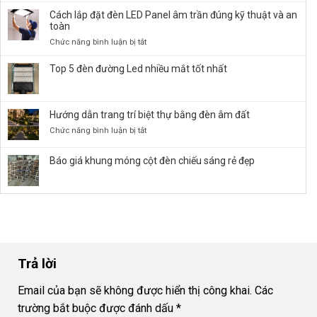
Giá
Cách lắp đặt đèn LED Panel âm trần đúng kỹ thuật và an
Đèn
toàn
Đường
ở
Chức năng bình luận bị tắt
LED
Cách
50W,
lắp
Top 5 đèn đường Led nhiều mắt tốt nhất
100W,
đặt
150W,
đèn
…
LED
chiếu
Hướng dẫn trang trí biệt thự bằng đèn âm đất
Panel
Sáng
âm
ở
Chức năng bình luận bị tắt
Bền
trần
Hướng
Bỉ
đúng
dẫn
Báo giá khung móng cột đèn chiếu sáng rẻ đẹp
kỹ
trang
thuật
trí
và
biệt
an
thự
toàn
bằng
đèn
âm
đất
Trả lời
Email của bạn sẽ không được hiển thị công khai.
Các
trường bắt buộc được đánh dấu
*