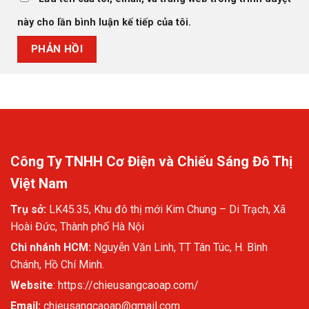
này cho lần bình luận kế tiếp của tôi.
Công Ty TNHH Cơ Điện và Chiếu Sáng Đô Thị
Việt Nam
Trụ sở:
LK45.35, Khu đô thị mới Kim Chung – Di Trạch, Xã
Hoài Đức, Thành phố Hà Nội
Chi nhánh HCM:
Nguyễn Văn Linh, TT Tân Túc, H. Bình
Chánh, Hồ Chí Minh.
Website
:
https://chieusangcaoap.com/
Email:
chieusangcaoap@gmail.com