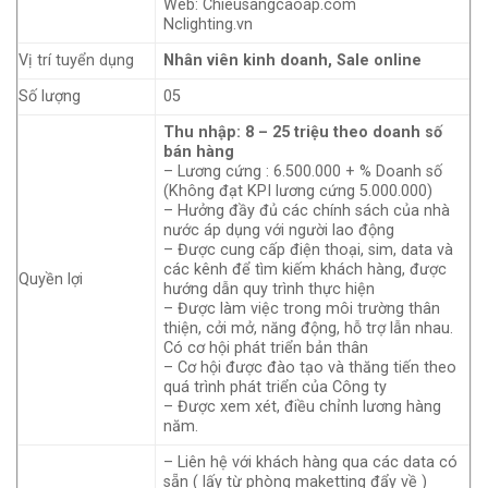
Web: Chieusangcaoap.com
Nclighting.vn
Vị trí tuyển dụng
Nhân viên kinh doanh, Sale online
Số lượng
05
Thu nhập: 8 – 25 triệu theo doanh số
bán hàng
– Lương cứng : 6.500.000 + % Doanh số
(Không đạt KPI lương cứng 5.000.000)
– Hưởng đầy đủ các chính sách của nhà
nước áp dụng với người lao động
– Được cung cấp điện thoại, sim, data và
các kênh để tìm kiếm khách hàng, được
Quyền lợi
hướng dẫn quy trình thực hiện
– Được làm việc trong môi trường thân
thiện, cởi mở, năng động, hỗ trợ lẫn nhau.
Có cơ hội phát triển bản thân
– Cơ hội được đào tạo và thăng tiến theo
quá trình phát triển của Công ty
– Được xem xét, điều chỉnh lương hàng
năm.
– Liên hệ với khách hàng qua các data có
sẵn ( lấy từ phòng maketting đẩy về )