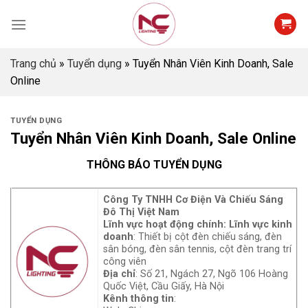
Skip
to
content
Trang chủ
»
Tuyển dụng
»
Tuyển Nhân Viên Kinh Doanh, Sale
Online
TUYỂN DỤNG
Tuyển Nhân Viên Kinh Doanh, Sale Online
THÔNG BÁO TUYỂN DỤN
G
Công Ty TNHH Cơ Điện Và Chiếu Sáng
Đô Thị Việt Nam
Lĩnh vực hoạt động chính: Lĩnh vực kinh
doanh
: Thiết bị cột đèn chiếu sáng, đèn
sân bóng, đèn sân tennis, cột đèn trang trí
công viên
Địa chỉ
: Số 21, Ngách 27, Ngõ 106 Hoàng
Quốc Việt, Cầu Giấy, Hà Nội
Kênh thông tin
: