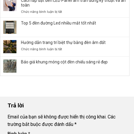
Cách lắp đặt đèn LED Panel âm trần đúng kỹ thuật và an
Đèn
toàn
Đường
ở
Chức năng bình luận bị tắt
LED
Cách
50W,
lắp
Top 5 đèn đường Led nhiều mắt tốt nhất
100W,
đặt
150W,
đèn
…
LED
chiếu
Hướng dẫn trang trí biệt thự bằng đèn âm đất
Panel
Sáng
âm
ở
Chức năng bình luận bị tắt
Bền
trần
Hướng
Bỉ
đúng
dẫn
Báo giá khung móng cột đèn chiếu sáng rẻ đẹp
kỹ
trang
thuật
trí
và
biệt
an
thự
toàn
bằng
đèn
âm
đất
Trả lời
Email của bạn sẽ không được hiển thị công khai.
Các
trường bắt buộc được đánh dấu
*
Bình luận
*