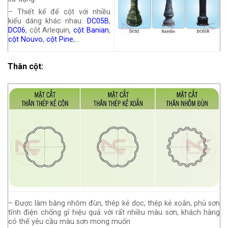
– Thiết kế đế cột với nhiều
kiểu dáng khác nhau:
DC05B
,
DC06
, cột Arlequin,
cột Banian
,
cột Nouvo
,
cột Pine
,…
Thân cột:
– Được làm bằng nhôm đùn, thép kẻ dọc, thép kẻ xoắn, phủ sơn
tĩnh điện chống gỉ hiệu quả với rất nhiều màu sơn, khách hàng
có thể yêu cầu màu sơn mong muốn