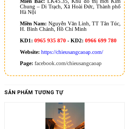
Miền Bắc:
LK45.35, Khu đô thị mới Kim
Chung – Di Trạch, Xã Hoài Đức, Thành phố
Hà Nội
Miền Nam:
Nguyễn Văn Linh, TT Tân Túc,
H. Bình Chánh, Hồ Chí Minh
KD1:
0965 935 870
- KD2:
0966 699 780
Website:
https://chieusangcaoap.com/
Page:
facebook.com/chieusangcaoap
SẢN PHẨM TƯƠNG TỰ