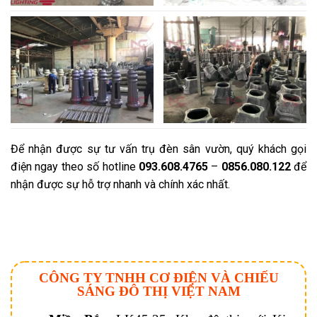
Để nhận được sự tư vấn trụ đèn sân vườn, quý khách gọi
điện ngay theo số hotline
093.608.4765
–
0856.080.122
để
nhận được sự hỗ trợ nhanh và chính xác nhất.
CÔNG TY TNHH CƠ ĐIỆN VÀ CHIẾU
SÁNG ĐÔ THỊ VIỆT NAM