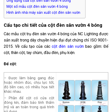
Ứng dụng của cột đèn sân vườn 4 bóng
Một số mẫu cột đèn sân vườn 4 bóng
Hình ảnh nhà máy sản xuất cột đèn sân vườn
Cấu tạo chi tiết của cột đèn sân vườn 4 bóng
Các mẫu cột trụ đèn sân vườn 4 bóng của NC Lighting được
sản xuất trong dây chuyền hiện đại đạt chứng chỉ ISO 9001-
2015. Về cấu tạo của các
cột đèn sân vườn
bao gồm: Đế
cột, thân cột, tay chùm, đầu đèn, phụ kiện.
Đế cột:
– Được làm bằng gang đúc
hoặc nhôm đúc, chịu lực tốt,
độ bền cao, có nhiều họa tiết
khác nhau.
– Phần đế cột có cửa cột
đóng kín, đảm bảo tính thẩm
mỹ và an toàn trong quá trình
sử dụng.