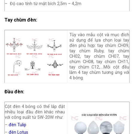
– Độ cao tính từ mặt bích 2,5m – 4,2m
Tay chùm đèn:
Tùy vào mẫu cột và mục đích
sử dụng để lựa chọn loại tay
đèn phù hợp: tay chùm CH09,
tay chùm Ruby, tay chùm
CH02, tay chùm CH07, tay
chùm CH08, tay chùm CH11,
tay chùm C12,….Mỗi cột đều
lắm 4 tay chùm tương ứng với
4 bóng.
Đầu đèn:
Cột đèn 4 bóng có thể lắp đặt
nhiều loại đầu đèn khác nhau
với công suất từ 5W-20W như:
–
đèn Tulip
–
đèn Lotus