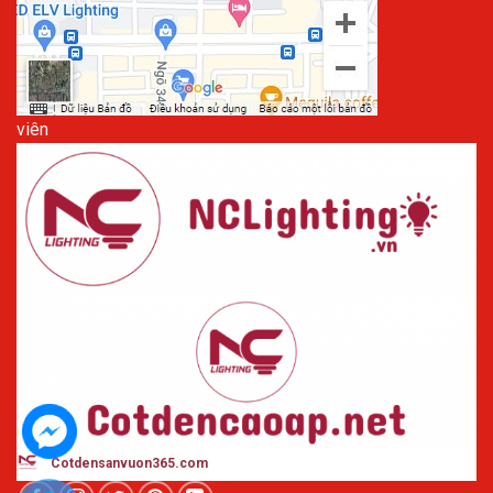
viên
Cotdensanvuon365
.com