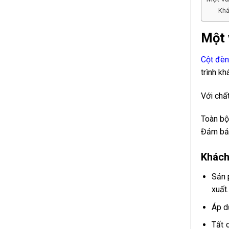
Khá
Một 
Cột đè
trình k
Với chấ
Toàn bộ
Đảm bảo
Khách
Sản 
xuất.
Áp d
Tất 