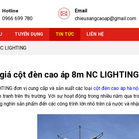
Email
Hotline
0966 699 780
chieusangcaoap@gmail.com
U
TUYỂN DỤNG
TIN TỨC
LIÊN HỆ
 NC LIGHTING
giá cột đèn cao áp 8m NC LIGHTING
TING đơn vị cung cấp và sản xuất các loại
cột đèn cao áp hà nộ
h tranh trên thị trường. Với sự hoạt động trong nhiều năm qua tr
g nghìn sản phẩm đến các công trình lớn nhỏ trên cả nước và nhậ