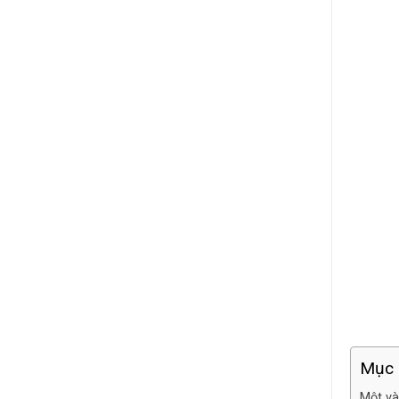
Mục 
Một và