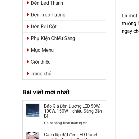
Đèn Led Thanh
Đèn Treo Tường
Là một 
trường 
Đèn Rọi Cột
ngay ch
Phụ Kiện Chiếu Sáng
Mục Menu
Giới thiệu
Trang chủ
Bài viết mới nhất
Báo Giá Đèn Đường LED 50W,
100W, 150W,… chiếu Sáng Bền
Bỉ
ở
Chức năng bình luận bị tắt
Báo
Giá
Cách lắp đặt đèn LED Panel
Đèn