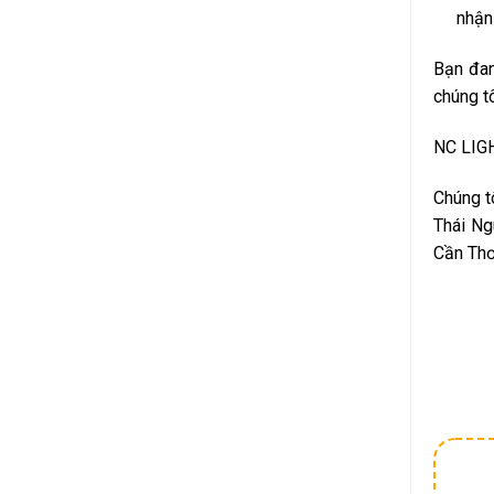
nhận
Bạn đan
chúng t
NC LIGH
Chúng t
Thái Ng
Cần Th