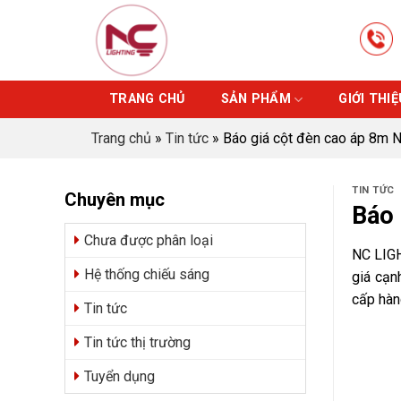
Skip
to
content
TRANG CHỦ
SẢN PHẨM
GIỚI THIỆ
Trang chủ
»
Tin tức
»
Báo giá cột đèn cao áp 8m
TIN TỨC
Chuyên mục
Báo 
Chưa được phân loại
NC LIGH
Hệ thống chiếu sáng
giá cạn
cấp hàn
Tin tức
Tin tức thị trường
Tuyển dụng