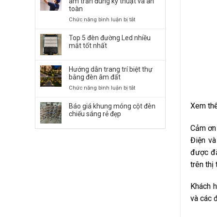
âm trần đúng kỹ thuật và an
Đường
toàn
LED
ở
Chức năng bình luận bị tắt
50W,
Cách
100W,
lắp
Top 5 đèn đường Led nhiều
150W,
đặt
mắt tốt nhất
…
đèn
chiếu
LED
Sáng
Hướng dẫn trang trí biệt thự
Panel
Bền
bằng đèn âm đất
âm
Bỉ
trần
ở
Chức năng bình luận bị tắt
đúng
Hướng
kỹ
dẫn
Xem th
Báo giá khung móng cột đèn
thuật
trang
chiếu sáng rẻ đẹp
và
trí
an
Cảm ơn 
biệt
toàn
thự
Điện và
bằng
được đặ
đèn
âm
trên th
đất
Khách h
và các 