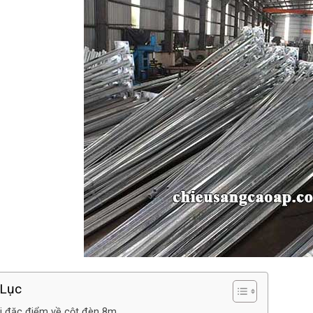
Lục
i đặc điểm về cột đèn 8m