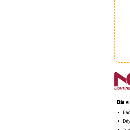
Bài v
Báo
Dây
Top