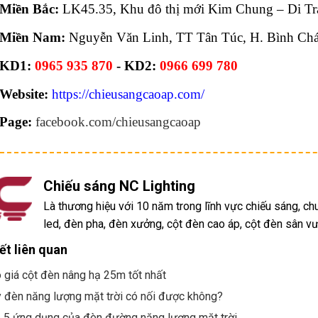
Miền Bắc:
LK45.35, Khu đô thị mới Kim Chung – Di Trạ
Miền Nam:
Nguyễn Văn Linh, TT Tân Túc, H. Bình Ch
KD1:
0965 935 870
- KD2:
0966 699 780
Website:
https://chieusangcaoap.com/
Page:
facebook.com/chieusangcaoap
Chiếu sáng NC Lighting
Là thương hiệu với 10 năm trong lĩnh vực chiếu sáng, 
led, đèn pha, đèn xưởng, cột đèn cao áp, cột đèn sân vườ
iết liên quan
 giá cột đèn nâng hạ 25m tốt nhất
 đèn năng lượng mặt trời có nối được không?
 5 ứng dụng của đèn đường năng lượng mặt trời