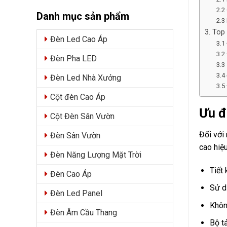
2.2
Danh mục sản phẩm
2.3
3. Top
Đèn Led Cao Áp
3.1
3.2
Đèn Pha LED
3.3
3.4
Đèn Led Nhà Xưởng
3.5
Cột đèn Cao Áp
Ưu đ
Cột Đèn Sân Vườn
Đối với
Đèn Sân Vườn
cao hiệ
Đèn Năng Lượng Mặt Trời
Tiết
Đèn Cao Áp
Sử d
Đèn Led Panel
Khôn
Đèn Âm Cầu Thang
Bộ t