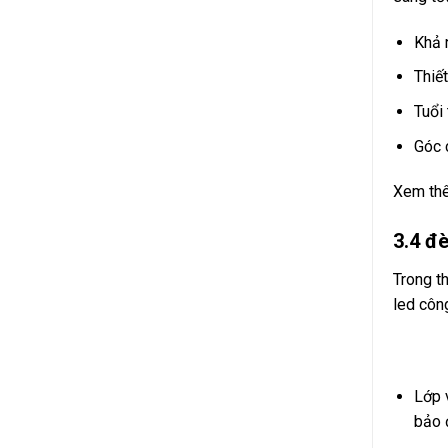
Khả 
Thiế
Tuổi
Góc c
Xem th
3.4 đ
Trong t
led côn
Lớp 
bảo 