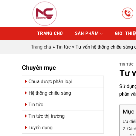
Skip
to
content
TRANG CHỦ
SẢN PHẨM
GIỚI THIỆ
Trang chủ
»
Tin tức
»
Tư vấn hệ thống chiếu sáng 
TIN TỨC
Chuyên mục
Tư v
Chưa được phân loại
Sử dụng
Hệ thống chiếu sáng
phân vâ
Tin tức
Mục 
Tin tức thị trường
Ưu điể
Tuyển dụng
2. Các
2.1