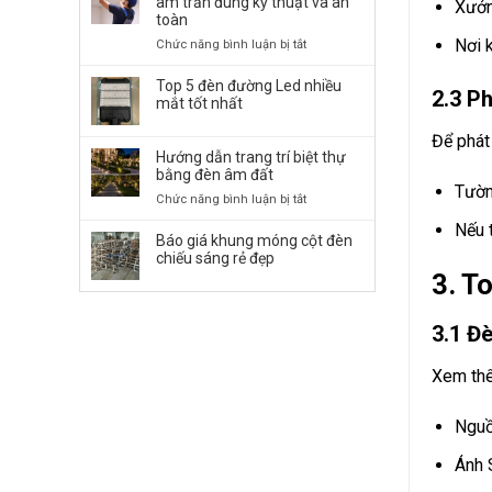
âm trần đúng kỹ thuật và an
Xưởn
Đường
toàn
LED
Nơi 
ở
Chức năng bình luận bị tắt
50W,
Cách
100W,
lắp
Top 5 đèn đường Led nhiều
150W,
2.3 P
đặt
mắt tốt nhất
…
đèn
chiếu
LED
Để phát
Sáng
Hướng dẫn trang trí biệt thự
Panel
Bền
bằng đèn âm đất
âm
Bỉ
Tườn
trần
ở
Chức năng bình luận bị tắt
đúng
Hướng
Nếu 
kỹ
dẫn
Báo giá khung móng cột đèn
thuật
trang
chiếu sáng rẻ đẹp
và
trí
3. T
an
biệt
toàn
thự
3.1 Đ
bằng
đèn
âm
Xem th
đất
Nguồ
Ánh 