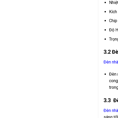
Nhiệ
Kích
Chip
Độ H
Trọn
3.2 Đ
Đèn nh
Đèn 
cong
tron
3.3 Đ
Đèn nh
sáng tố