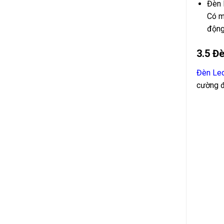
Đèn 
Có m
động
3.5 Đ
Đèn Le
cường đ