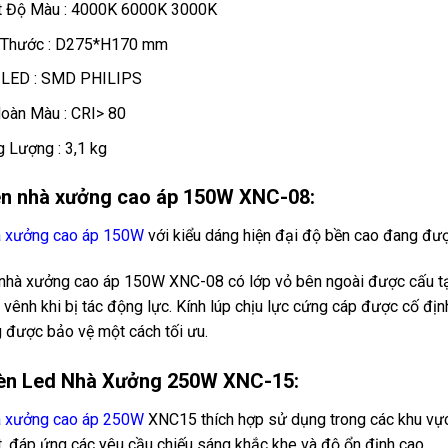
t Độ Màu : 4000K 6000K 3000K
 Thước : D275*H170 mm
 LED : SMD PHILIPS
oàn Màu : CRI> 80
g Lượng : 3,1 kg
èn nhà xưởng cao áp 150W XNC-08:
à xưởng cao áp 150W
với kiểu dáng hiện đại độ bền cao đang đượ
nhà xưởng cao áp 150W XNC-08 có lớp vỏ bên ngoài được cấu tạo 
 vênh khi bị tác động lực. Kính lúp chịu lực cứng cáp được cố địn
g được bảo vệ một cách tối ưu.
èn Led Nhà Xưởng 250W XNC-15:
à xưởng cao áp 250W
XNC15 thích hợp sử dụng trong các khu vực
t, đáp ứng các yêu cầu chiếu sáng khắc khe và độ ổn định cao.