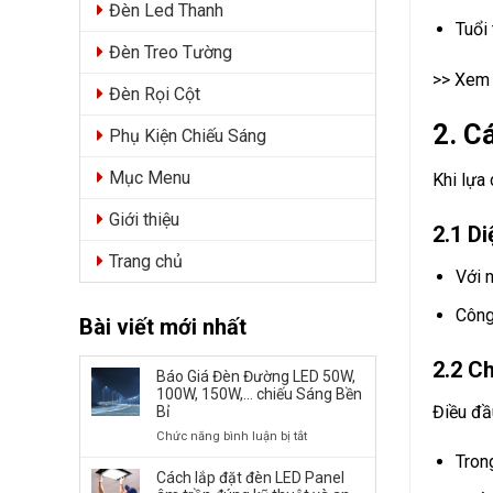
Đèn Led Thanh
Tuổi
Đèn Treo Tường
>> Xem
Đèn Rọi Cột
2. C
Phụ Kiện Chiếu Sáng
Mục Menu
Khi lựa
Giới thiệu
2.1 Di
Trang chủ
Với 
Công 
Bài viết mới nhất
2.2 C
Báo Giá Đèn Đường LED 50W,
100W, 150W,… chiếu Sáng Bền
Điều đầ
Bỉ
ở
Chức năng bình luận bị tắt
Báo
Tron
Giá
Cách lắp đặt đèn LED Panel
Đèn