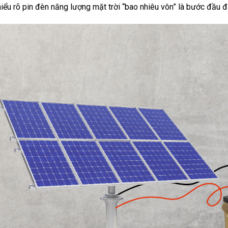
 hiểu rõ pin đèn năng lượng mặt trời “bao nhiêu vôn” là bước đầu 