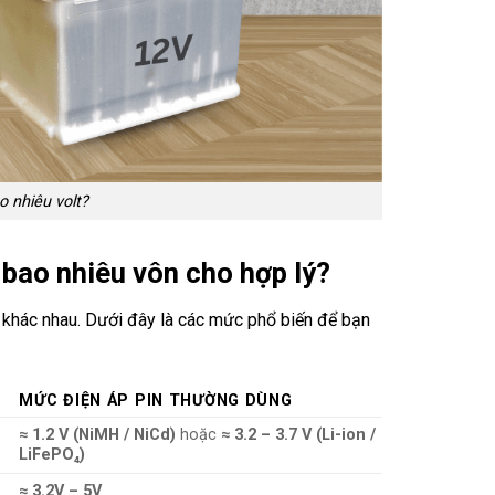
o nhiêu volt?
 bao nhiêu vôn cho hợp lý?
p khác nhau. Dưới đây là các mức phổ biến để bạn
MỨC ĐIỆN ÁP PIN THƯỜNG DÙNG
≈ 1.2 V (NiMH / NiCd)
hoặc
≈ 3.2 – 3.7 V (Li-ion /
LiFePO₄)
≈ 3.2V – 5V