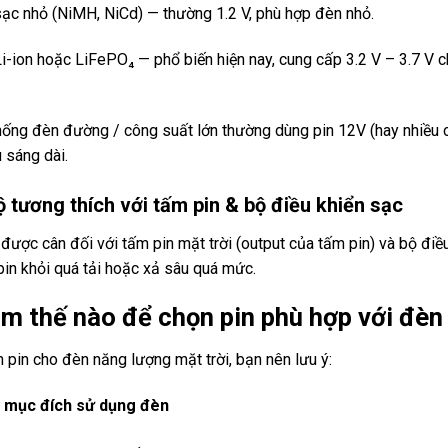
sạc nhỏ (NiMH, NiCd) — thường 1.2 V, phù hợp đèn nhỏ.
Li-ion hoặc LiFePO₄ — phổ biến hiện nay, cung cấp 3.2 V – 3.7 V 
hống đèn đường / công suất lớn thường dùng pin 12V (hay nhiều c
 sáng dài.
ộ tương thích với tấm pin & bộ điều khiển sạc
 được cân đối với tấm pin mặt trời (output của tấm pin) và bộ đi
pin khỏi quá tải hoặc xả sâu quá mức.
àm thế nào để chọn pin phù hợp với đèn
n pin cho đèn năng lượng mặt trời, bạn nên lưu ý:
mục đích sử dụng đèn