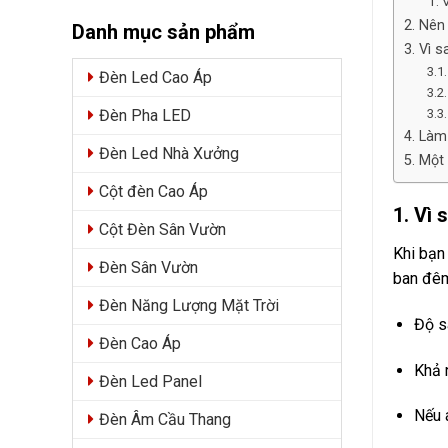
1. 
2. Nên
Danh mục sản phẩm
3. Vì 
3.1
Đèn Led Cao Áp
3.2
3.3
Đèn Pha LED
4. Làm
Đèn Led Nhà Xưởng
5. Một
Cột đèn Cao Áp
1. Vì 
Cột Đèn Sân Vườn
Khi bạ
Đèn Sân Vườn
ban đêm
Đèn Năng Lượng Mặt Trời
Độ s
Đèn Cao Áp
Khả 
Đèn Led Panel
Nếu 
Đèn Âm Cầu Thang