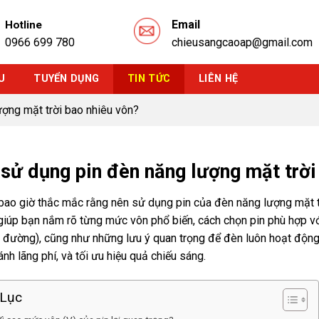
Email
Hotline
0966 699 780
chieusangcaoap@gmail.com
U
TUYỂN DỤNG
TIN TỨC
LIÊN HỆ
ợng mặt trời bao nhiêu vôn?
sử dụng pin đèn năng lượng mặt trời
bao giờ thắc mắc rằng nên sử dụng pin của đèn năng lượng mặt t
giúp bạn nắm rõ từng mức vôn phổ biến, cách chọn pin phù hợp vớ
 đường), cũng như những lưu ý quan trọng để đèn luôn hoạt động 
ánh lãng phí, và tối ưu hiệu quả chiếu sáng.
Lục