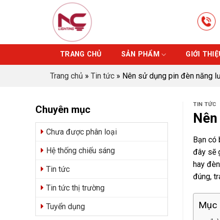
Skip
to
content
TRANG CHỦ
SẢN PHẨM
GIỚI THIỆ
Trang chủ
»
Tin tức
»
Nên sử dụng pin đèn năng lư
TIN TỨC
Chuyên mục
Nên 
Chưa được phân loại
Bạn có 
Hệ thống chiếu sáng
đây sẽ 
hay đèn
Tin tức
đúng, tr
Tin tức thị trường
Mục 
Tuyển dụng