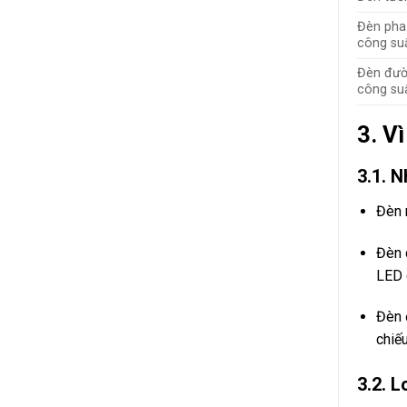
Đèn pha 
công suấ
Đèn đườn
công su
3. V
3.1. 
Đèn n
Đèn 
LED 
Đèn 
chiếu
3.2. L