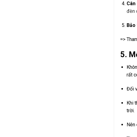
Cân 
đèn 
Bảo 
=> Tha
5. M
Khôn
rất 
Đối v
Khi 
trời.
Nên 