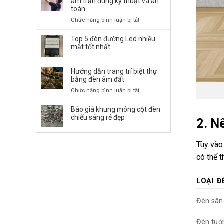
âm trần đúng kỹ thuật và an
Đường
toàn
LED
ở
Chức năng bình luận bị tắt
50W,
Cách
100W,
lắp
Top 5 đèn đường Led nhiều
150W,
đặt
mắt tốt nhất
…
đèn
chiếu
LED
Sáng
Hướng dẫn trang trí biệt thự
Panel
Bền
bằng đèn âm đất
âm
Bỉ
trần
ở
Chức năng bình luận bị tắt
đúng
Hướng
kỹ
dẫn
Báo giá khung móng cột đèn
thuật
trang
chiếu sáng rẻ đẹp
2. N
và
trí
an
biệt
toàn
thự
Tùy vào
bằng
có thể 
đèn
âm
đất
LOẠI Đ
Đèn sân 
Đèn tườn