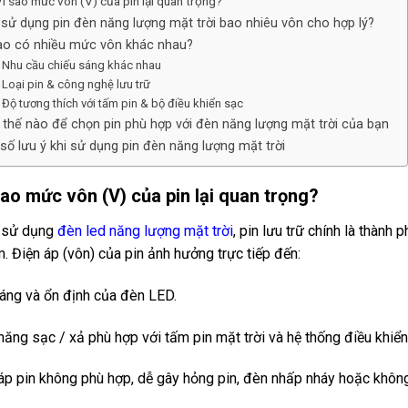
Vì sao mức vôn (V) của pin lại quan trọng?
 sử dụng pin đèn năng lượng mặt trời bao nhiêu vôn cho hợp lý?
sao có nhiều mức vôn khác nhau?
. Nhu cầu chiếu sáng khác nhau
. Loại pin & công nghệ lưu trữ
. Độ tương thích với tấm pin & bộ điều khiển sạc
 thế nào để chọn pin phù hợp với đèn năng lượng mặt trời của bạn
 số lưu ý khi sử dụng pin đèn năng lượng mặt trời
sao mức vôn (V) của pin lại quan trọng?
n sử dụng
đèn led năng lượng mặt trời
, pin lưu trữ chính là thàn
. Điện áp (vôn) của pin ảnh hưởng trực tiếp đến:
áng và ổn định của đèn LED.
năng sạc / xả phù hợp với tấm pin mặt trời và hệ thống điều khiển
áp pin không phù hợp, dễ gây hỏng pin, đèn nhấp nháy hoặc khôn