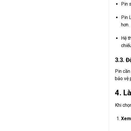
Pin 
Pin 
hơn.
Hệ t
chiếu
3.3. Đ
Pin cần
bảo vệ 
4. L
Khi chọ
Xem 