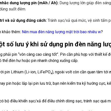
nhắc dung lượng pin (mAh / Ah):
Dung lượng lớn giúp đèn sáng 
dùng suốt đêm.
trì và sử dụng đúng cách:
Tránh sạc/xả quá mức, vệ sinh tấm pi
m khảo thêm:
Nên mua đèn năng lượng mặt trời bao nhiêu w
?
ột số lưu ý khi sử dụng pin đèn năng lư
g phải pin “vôn càng cao càng tốt”. Pin cần phù hợp với thiết kế 
có thể đèn hư hoặc pin nhanh chóng xuống cấp.
ới pin Lithium (Li-ion, LiFePO₄), ngoài volt còn cần quan tâm tới
thay pin hoặc lắp lại pin lưu trữ, bạn nên kiểm tra kỹ hướng cực,
có bộ điều khiển sạc/xả để điều chỉnh dòng sạc, tránh sạc quá mứ