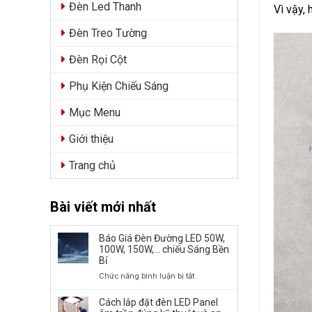
Đèn Led Thanh
Vì vậy,
Đèn Treo Tường
Đèn Rọi Cột
Phụ Kiện Chiếu Sáng
Mục Menu
Giới thiệu
Trang chủ
Bài viết mới nhất
Báo Giá Đèn Đường LED 50W,
100W, 150W,… chiếu Sáng Bền
Bỉ
ở
Chức năng bình luận bị tắt
Báo
Giá
Cách lắp đặt đèn LED Panel
Đèn