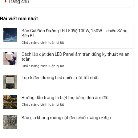
Trang chủ
Bài viết mới nhất
Báo Giá Đèn Đường LED 50W, 100W, 150W,… chiếu Sáng
Bền Bỉ
ở
Chức năng bình luận bị tắt
Báo
Giá
Cách lắp đặt đèn LED Panel âm trần đúng kỹ thuật và an
Đèn
toàn
Đường
ở
Chức năng bình luận bị tắt
LED
Cách
50W,
lắp
Top 5 đèn đường Led nhiều mắt tốt nhất
100W,
đặt
150W,
đèn
…
LED
chiếu
Hướng dẫn trang trí biệt thự bằng đèn âm đất
Panel
Sáng
âm
ở
Chức năng bình luận bị tắt
Bền
trần
Hướng
Bỉ
đúng
dẫn
Báo giá khung móng cột đèn chiếu sáng rẻ đẹp
kỹ
trang
thuật
trí
và
biệt
an
thự