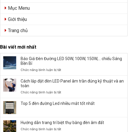
Mục Menu
Giới thiệu
Trang chủ
Bài viết mới nhất
Báo Giá Đèn Đường LED 50W, 100W, 150W,… chiếu Sáng
Bền Bỉ
ở
Chức năng bình luận bị tắt
Báo
Giá
Cách lắp đặt đèn LED Panel âm trần đúng kỹ thuật và an
Đèn
toàn
Đường
ở
Chức năng bình luận bị tắt
LED
Cách
50W,
lắp
Top 5 đèn đường Led nhiều mắt tốt nhất
100W,
đặt
150W,
đèn
…
LED
chiếu
Hướng dẫn trang trí biệt thự bằng đèn âm đất
Panel
Sáng
âm
ở
Chức năng bình luận bị tắt
Bền