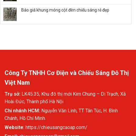
trần
Hướng
Bỉ
đúng
dẫn
Báo giá khung móng cột đèn chiếu sáng rẻ đẹp
kỹ
trang
thuật
trí
và
biệt
an
thự
toàn
bằng
đèn
âm
đất
Công Ty TNHH Cơ Điện và Chiếu Sáng Đô Thị
Việt Nam
Trụ sở:
LK45.35, Khu đô thị mới Kim Chung – Di Trạch, Xã
Hoài Đức, Thành phố Hà Nội
Chi nhánh HCM:
Nguyễn Văn Linh, TT Tân Túc, H. Bình
Chánh, Hồ Chí Minh.
Website
:
https://chieusangcaoap.com/