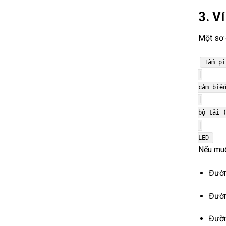
3. V
Một sơ 
Tấm p
│
cảm biế
│
b
ộ tả
i
(
│
LED
Nếu muố
Đường
Đườn
Đườn