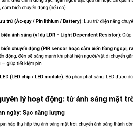
g tâm: điều chỉnh dòng sạc, ngăn ngừa sạc quá tải hoặc xả quá mứ
, cảm biến chuyển động (nếu có).
lưu trữ (Ắc-quy / Pin lithium / Battery):
Lưu trữ điện năng chuyển 
biến ánh sáng (ví dụ LDR – Light Dependent Resistor):
Giúp 
biến chuyển động (PIR sensor hoặc cảm biến hồng ngoại, ra
ển động, đèn sẽ sáng mạnh khi phát hiện người/vật di chuyển gần
— giúp tiết kiệm pin.
LED (LED chip / LED module):
Bộ phận phát sáng; LED được dùng
guyên lý hoạt động: từ ánh sáng mặt t
Ban ngày: Sạc năng lượng
pin hấp thụ hấp thụ ánh sáng mặt trời, chuyển ánh sáng thành dòn