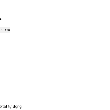
:
lưu
tr
ữ
t/tắt tự động