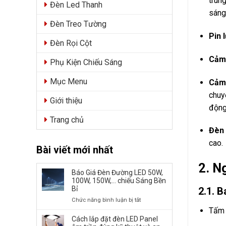
trun
Đèn Led Thanh
sáng
Đèn Treo Tường
Pin 
Đèn Rọi Cột
Cảm 
Phụ Kiện Chiếu Sáng
Mục Menu
Cảm 
chuy
Giới thiệu
động 
Trang chủ
Đèn 
cao.
Bài viết mới nhất
2. N
Báo Giá Đèn Đường LED 50W,
100W, 150W,… chiếu Sáng Bền
Bỉ
2.1. 
ở
Chức năng bình luận bị tắt
Báo
Tấm 
Giá
Cách lắp đặt đèn LED Panel
Đèn