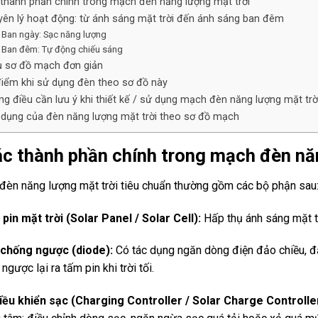
 thành phần chính trong mạch đèn năng lượng mặt trời
yên lý hoạt động: từ ánh sáng mặt trời đến ánh sáng ban đêm
. Ban ngày: Sạc năng lượng
. Ban đêm: Tự động chiếu sáng
dụ sơ đồ mạch đơn giản
điểm khi sử dụng đèn theo sơ đồ này
ng điều cần lưu ý khi thiết kế / sử dụng mạch đèn năng lượng mặt trờ
 dụng của đèn năng lượng mặt trời theo sơ đồ mạch
ác thành phần chính trong mạch đèn nă
đèn năng lượng mặt trời tiêu chuẩn thường gồm các bộ phận sau
pin mặt trời (Solar Panel / Solar Cell):
Hấp thụ ánh sáng mặt t
 chống ngược (diode):
Có tác dụng ngăn dòng điện đảo chiều, đả
ngược lại ra tấm pin khi trời tối.
iều khiển sạc (Charging Controller / Solar Charge Controller