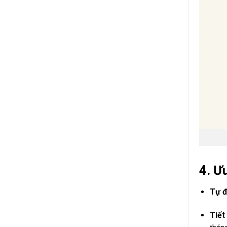
4. Ư
Tự đ
Tiết