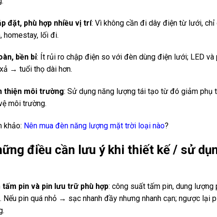
.
ắp đặt, phù hợp nhiều vị trí
: Vì không cần đi dây điện từ lưới, ch
 homestay, lối đi.
oàn, bền bỉ
: Ít rủi ro chập điện so với đèn dùng điện lưới; LED và
xả → tuổi thọ dài hơn.
 thiện môi trường
: Sử dụng năng lượng tái tạo từ đó giảm phụ t
vệ môi trường.
m khảo:
Nên mua đèn năng lượng mặt trời loại nào
?
hững điều cần lưu ý khi thiết kế / sử 
n
tấm pin và pin lưu trữ phù hợp
: công suất tấm pin, dung lượng
. Nếu pin quá nhỏ → sạc nhanh đầy nhưng nhanh cạn; ngược lại pi
g.