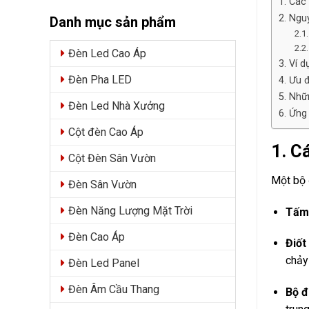
1. Các
2. Ngu
Danh mục sản phẩm
2.1
2.2
Đèn Led Cao Áp
3. Ví 
Đèn Pha LED
4. Ưu 
5. Nhữ
Đèn Led Nhà Xưởng
6. Ứng
Cột đèn Cao Áp
1. C
Cột Đèn Sân Vườn
Một bộ 
Đèn Sân Vườn
Đèn Năng Lượng Mặt Trời
Tấm 
Đèn Cao Áp
Điốt
chảy 
Đèn Led Panel
Đèn Âm Cầu Thang
Bộ đ