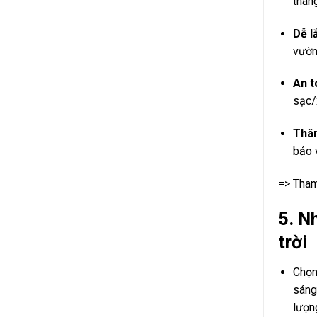
tháng
Dễ l
vườn,
An t
sạc/
Thân
bảo 
=> Tha
5. N
trời
Chọ
sáng
lượn