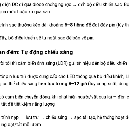
 điện DC đi qua diode chống ngược → đến bộ điều khiển sạc. Bộ đi
quá mức hoặc xả quá sâu.
trình sạc thường kéo dài khoảng
6–8 tiếng
để đạt đầy pin (tùy th
đầy, bộ điều khiển sẽ tự ngắt sạc để bảo vệ pin.
Ban đêm: Tự động chiếu sáng
trời tối thì cảm biến ánh sáng (LDR) gửi tín hiệu đến bộ điều kh
 từ pin lưu trữ được cung cấp cho LED thông qua bộ điều khiển, L
g có thể chiếu sáng
liên tục trong 8–12 giờ
(tùy công suất, dung 
có cảm biến chuyển động: khi phát hiện người/vật qua lại — đèn 
 tắt để tiết kiệm năng lượng.
 trình nạp → lưu trữ → chiếu sáng → sạc tái tạo, hệ thống hoạt 
ùng bật/tắt mỗi đêm.