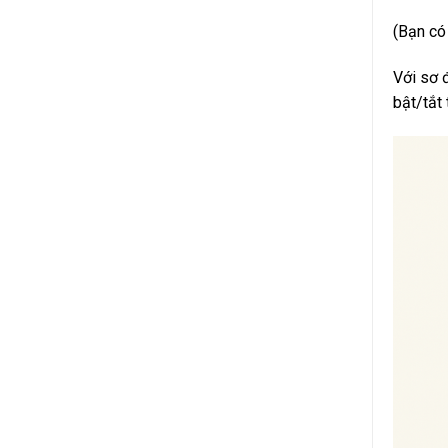
(Bạn có 
Với sơ 
bật/tắt