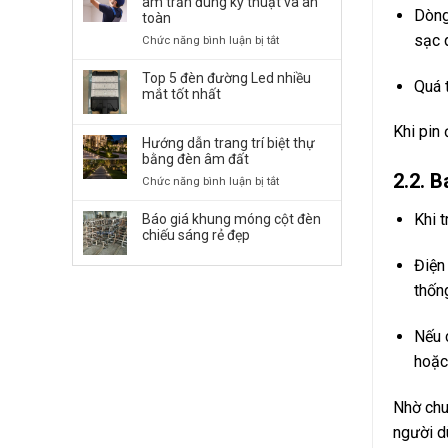
âm trần đúng kỹ thuật và an
Dòng
Đường
toàn
LED
sạc 
ở
Chức năng bình luận bị tắt
50W,
Cách
100W,
lắp
Top 5 đèn đường Led nhiều
Quá 
150W,
đặt
mắt tốt nhất
…
đèn
chiếu
LED
Khi pin 
Sáng
Hướng dẫn trang trí biệt thự
Panel
Bền
bằng đèn âm đất
âm
Bỉ
trần
2.2. 
ở
Chức năng bình luận bị tắt
đúng
Hướng
kỹ
dẫn
Khi 
Báo giá khung móng cột đèn
thuật
trang
chiếu sáng rẻ đẹp
và
trí
an
Điện
biệt
toàn
thự
thốn
bằng
đèn
Nếu 
âm
đất
hoặc
Nhờ chu
người d