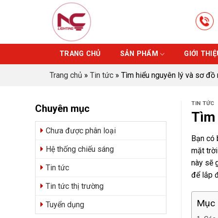
Skip
to
content
TRANG CHỦ
SẢN PHẨM
GIỚI THIỆ
Trang chủ
»
Tin tức
»
Tìm hiểu nguyên lý và sơ đồ
TIN TỨC
Chuyên mục
Tìm 
Chưa được phân loại
Bạn có b
Hệ thống chiếu sáng
mặt trờ
này sẽ g
Tin tức
để lắp 
Tin tức thị trường
Mục 
Tuyển dụng