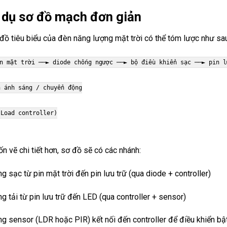
í dụ sơ đồ mạch đơn giản
đồ tiêu biểu của đèn năng lượng mặt trời có thể tóm lược như sau
in mặt
tr
ờ
i
──► diode chống ngược ──►
b
ộ đ
i
ều khiển sạc ──► pin 
n ánh sáng / chuyển động
Load controller)
n vẽ chi tiết hơn, sơ đồ sẽ có các nhánh:
 sạc từ pin mặt trời đến pin lưu trữ (qua diode + controller)
g tải từ pin lưu trữ đến LED (qua controller + sensor)
g sensor (LDR hoặc PIR) kết nối đến controller để điều khiển bậ