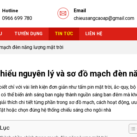
Email
Hotline
0966 699 780
chieusangcaoap@gmail.com
U
TUYỂN DỤNG
TIN TỨC
LIÊN HỆ
 mạch đèn năng lượng mặt trời
hiểu nguyên lý và sơ đồ mạch đèn nă
iết chỉ với vài linh kiện đơn giản như tấm pin mặt trời, ắc-quy, 
i có thể biến ánh sáng ban ngày thành nguồn sáng ban đêm mà khô
iải thích chi tiết từng phần trong sơ đồ mạch, cách hoạt động, ưu
đặt hoặc chọn đúng hệ thống chiếu sáng cho ngôi nhà
Lục