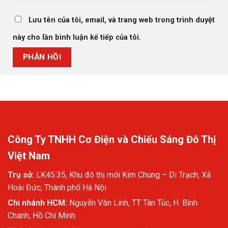
Lưu tên của tôi, email, và trang web trong trình duyệt
này cho lần bình luận kế tiếp của tôi.
Công Ty TNHH Cơ Điện và Chiếu Sáng Đô Thị
Việt Nam
Trụ sở:
LK45.35, Khu đô thị mới Kim Chung – Di Trạch, Xã
Hoài Đức, Thành phố Hà Nội
Chi nhánh HCM:
Nguyễn Văn Linh, TT Tân Túc, H. Bình
Chánh, Hồ Chí Minh.