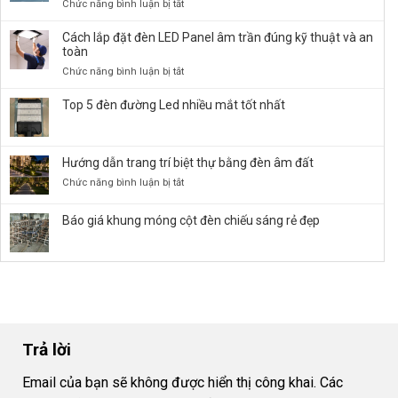
ở
Chức năng bình luận bị tắt
Báo
Giá
Cách lắp đặt đèn LED Panel âm trần đúng kỹ thuật và an
Đèn
toàn
Đường
ở
Chức năng bình luận bị tắt
LED
Cách
50W,
lắp
Top 5 đèn đường Led nhiều mắt tốt nhất
100W,
đặt
150W,
đèn
…
LED
chiếu
Hướng dẫn trang trí biệt thự bằng đèn âm đất
Panel
Sáng
âm
ở
Chức năng bình luận bị tắt
Bền
trần
Hướng
Bỉ
đúng
dẫn
Báo giá khung móng cột đèn chiếu sáng rẻ đẹp
kỹ
trang
thuật
trí
và
biệt
an
thự
toàn
bằng
đèn
âm
đất
Trả lời
Email của bạn sẽ không được hiển thị công khai.
Các