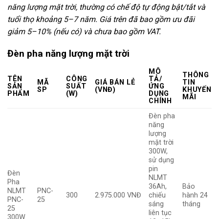
năng lượng mặt trời, thường có chế độ tự động bật/tắt và
tuổi thọ khoảng 5–7 năm. Giá trên đã bao gồm ưu đãi
giảm 5–10% (nếu có) và chưa bao gồm VAT.
Đèn pha năng lượng mặt trời
MÔ
THÔNG
TÊN
CÔNG
TẢ/
MÃ
GIÁ BÁN LẺ
TIN
SẢN
SUẤT
ỨNG
SP
(VNĐ)
KHUYẾN
PHẨM
(W)
DỤNG
MÃI
CHÍNH
Đèn pha
năng
lượng
mặt trời
300W,
sử dụng
pin
Đèn
NLMT
Pha
36Ah,
Bảo
NLMT
PNC-
300
2.975.000 VNĐ
chiếu
hành 24
PNC-
25
sáng
tháng
25
liên tục
300W