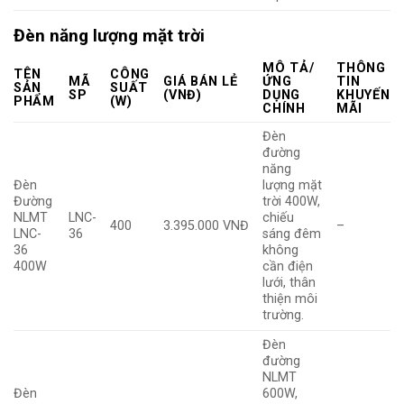
Đèn năng lượng mặt trời
MÔ TẢ/
THÔNG
TÊN
CÔNG
MÃ
GIÁ BÁN LẺ
ỨNG
TIN
SẢN
SUẤT
SP
(VNĐ)
DỤNG
KHUYẾN
PHẨM
(W)
CHÍNH
MÃI
Đèn
đường
năng
Đèn
lượng mặt
Đường
trời 400W,
NLMT
LNC-
chiếu
400
3.395.000 VNĐ
–
LNC-
36
sáng đêm
36
không
400W
cần điện
lưới, thân
thiện môi
trường.
Đèn
đường
NLMT
Đèn
600W,