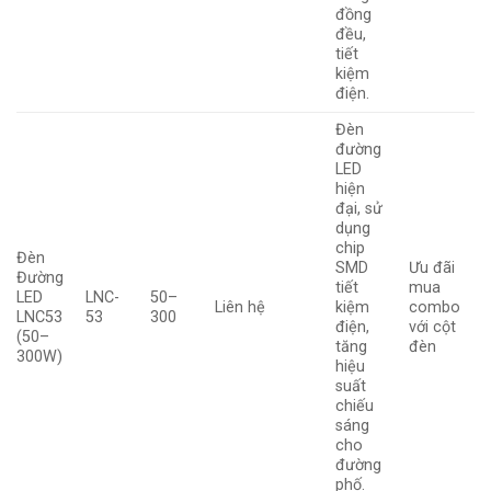
đồng
đều,
tiết
kiệm
điện.
Đèn
đường
LED
hiện
đại, sử
dụng
chip
Đèn
SMD
Ưu đãi
Đường
tiết
mua
LED
LNC-
50–
Liên hệ
kiệm
combo
LNC53
53
300
điện,
với cột
(50–
tăng
đèn
300W)
hiệu
suất
chiếu
sáng
cho
đường
phố.