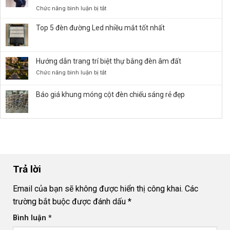
Đường
ở
Chức năng bình luận bị tắt
LED
Cách
50W,
lắp
Top 5 đèn đường Led nhiều mắt tốt nhất
100W,
đặt
150W,
đèn
…
LED
chiếu
Hướng dẫn trang trí biệt thự bằng đèn âm đất
Panel
Sáng
âm
ở
Chức năng bình luận bị tắt
Bền
trần
Hướng
Bỉ
đúng
dẫn
Báo giá khung móng cột đèn chiếu sáng rẻ đẹp
kỹ
trang
thuật
trí
và
biệt
an
thự
toàn
bằng
đèn
âm
đất
Trả lời
Email của bạn sẽ không được hiển thị công khai.
Các
trường bắt buộc được đánh dấu
*
Bình luận
*