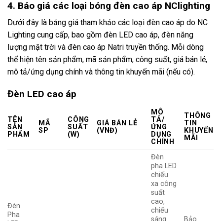
4. Báo giá các loại bóng đèn cao áp NClighting
Dưới đây là bảng giá tham khảo các loại đèn cao áp do NC
Lighting cung cấp, bao gồm đèn LED cao áp, đèn năng
lượng mặt trời và đèn cao áp Natri truyền thống. Mỗi dòng
thể hiện tên sản phẩm, mã sản phẩm, công suất, giá bán lẻ,
mô tả/ứng dụng chính và thông tin khuyến mãi (nếu có).
Đèn LED cao áp
MÔ
THÔNG
TÊN
CÔNG
TẢ/
MÃ
GIÁ BÁN LẺ
TIN
SẢN
SUẤT
ỨNG
SP
(VNĐ)
KHUYẾN
PHẨM
(W)
DỤNG
MÃI
CHÍNH
Đèn
pha LED
chiếu
xa công
suất
cao,
Đèn
chiếu
Pha
sáng
Bảo