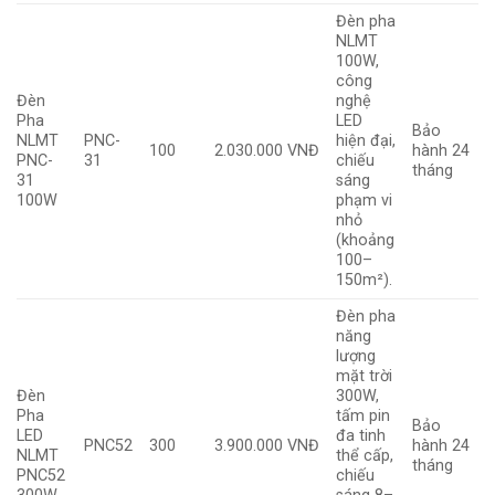
Đèn pha
NLMT
100W,
công
Đèn
nghệ
Pha
LED
Bảo
NLMT
PNC-
hiện đại,
100
2.030.000 VNĐ
hành 24
PNC-
31
chiếu
tháng
31
sáng
100W
phạm vi
nhỏ
(khoảng
100–
150m²).
Đèn pha
năng
lượng
mặt trời
Đèn
300W,
Pha
tấm pin
Bảo
LED
đa tinh
PNC52
300
3.900.000 VNĐ
hành 24
NLMT
thể cấp,
tháng
PNC52
chiếu