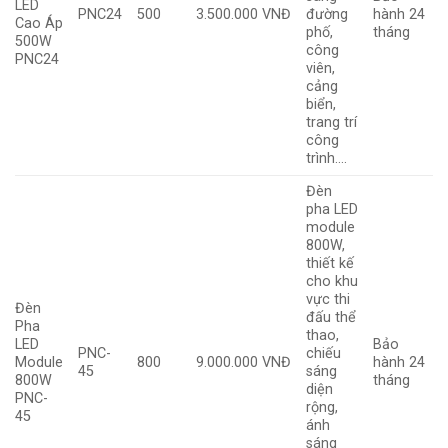
LED
PNC24
500
3.500.000 VNĐ
đường
hành 24
Cao Áp
phố,
tháng
500W
công
PNC24
viên,
cảng
biển,
trang trí
công
trình….
Đèn
pha LED
module
800W,
thiết kế
cho khu
vực thi
Đèn
đấu thể
Pha
thao,
LED
Bảo
PNC-
chiếu
Module
800
9.000.000 VNĐ
hành 24
45
sáng
800W
tháng
diện
PNC-
rộng,
45
ánh
sáng