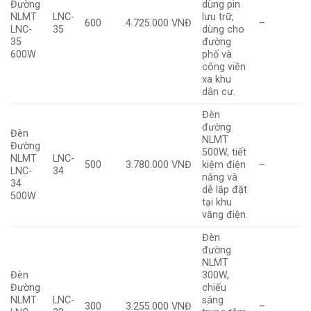
Đường
dùng pin
NLMT
LNC-
lưu trữ,
600
4.725.000 VNĐ
–
LNC-
35
dùng cho
35
đường
600W
phố và
công viên
xa khu
dân cư.
Đèn
đường
Đèn
NLMT
Đường
500W, tiết
NLMT
LNC-
500
3.780.000 VNĐ
kiệm điện
–
LNC-
34
năng và
34
dễ lắp đặt
500W
tại khu
vắng điện.
Đèn
đường
NLMT
Đèn
300W,
Đường
chiếu
NLMT
LNC-
sáng
300
3.255.000 VNĐ
–