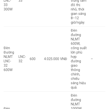
LNC-
33
trung tâm
33
đô thị
300W
nhỏ, thời
gian sáng
8–12
giờ/ngày.
Đèn
đường
NLMT
600W,
Đèn
công suất
Đường
lớn phù
NLMT
LNC-
hợp
600
4.025.000 VNĐ
–
LNC-
32
đường
32
giao
600W
thông
chính,
chiếu
sáng hiệu
quả.
Đèn
đường
NLMT
Đèn
1000W,