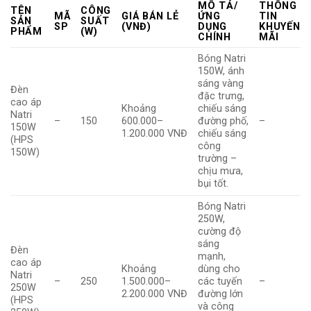
MÔ TẢ/
THÔNG
TÊN
CÔNG
MÃ
GIÁ BÁN LẺ
ỨNG
TIN
SẢN
SUẤT
SP
(VNĐ)
DỤNG
KHUYẾN
PHẨM
(W)
CHÍNH
MÃI
Bóng Natri
150W, ánh
sáng vàng
Đèn
đặc trưng,
cao áp
Khoảng
chiếu sáng
Natri
–
150
600.000–
đường phố,
–
150W
1.200.000 VNĐ
chiếu sáng
(HPS
công
150W)
trường –
chịu mưa,
bụi tốt.
Bóng Natri
250W,
cường độ
sáng
Đèn
mạnh,
cao áp
Khoảng
dùng cho
Natri
–
250
1.500.000–
các tuyến
–
250W
2.200.000 VNĐ
đường lớn
(HPS
và công