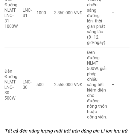
Đường
chiếu
NLMT
LNC-
sáng
1000
3.360.000 VNĐ
–
LNC-
31
đường
31
lớn, thời
1000W
gian phát
sáng lâu
(8–12
giờ/ngày).
Đèn
đường
NLMT
500W, giải
Đèn
pháp
Đường
chiếu
NLMT
LNC-
500
2.555.000 VNĐ
sáng tiết
–
LNC-
30
kiệm điện
30
cho
500W
đường
nông thôn
hoặc
công viên.
Tất cả đèn năng lượng mặt trời trên dùng pin Li-ion lưu trữ