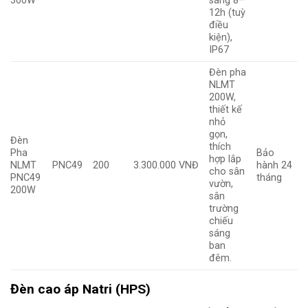
300W
sáng 8–
12h (tuỳ
điều
kiện),
IP67
Đèn pha
NLMT
200W,
thiết kế
nhỏ
gọn,
Đèn
thích
Pha
Bảo
hợp lắp
NLMT
PNC49
200
3.300.000 VNĐ
hành 24
cho sân
PNC49
tháng
vườn,
200W
sân
trường
chiếu
sáng
ban
đêm.
Đèn cao áp Natri (HPS)