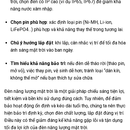
trời, chọn đèn có IP cao (ví dụ IP65, IP67) để giảm khả
năng nước xâm nhập.
Chọn pin phù hợp
: xác định loại pin (Ni-MH, Li-ion,
LiFePO4…) phù hợp và khả năng thay thế trong tương lai.
Chú ý hướng lắp đặt
: khi lắp, cân nhắc vị trí để tối đa hóa
ánh sáng mặt trời vào ban ngày.
Tìm hiểu khả năng bảo trì
: nếu đèn dễ tháo rời (tháo pin,
mở vỏ), việc thay pin, vệ sinh dễ hơn; tránh loại “dán kín,
không thể mở” nếu bạn thích tự sửa chữa.
Đèn năng lượng mặt trời là một giải pháp chiếu sáng tiện lợi,
tiết kiệm và bền khi sử dụng đúng cách. Tuy nhiên, để đảm
bảo hoạt động ổn định và kéo dài tuổi thọ, chúng ta nên thực
hiện bảo trì định kỳ, chọn đèn chất lượng, lắp đặt đúng vị trí.
Điều này có thể giảm đáng kể khả năng gặp lỗi và tận dụng
tối đa lợi ích của đèn năng lượng mặt trời.