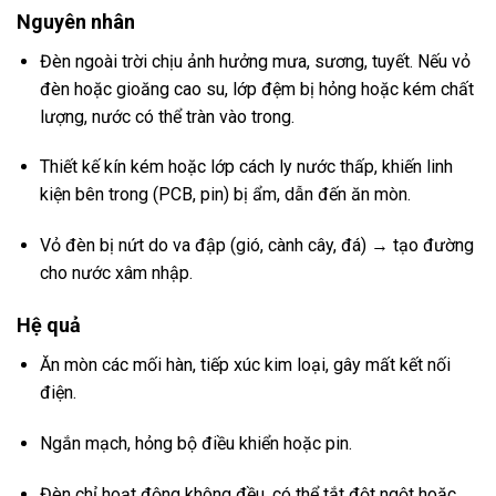
Nguyên nhân
Đèn ngoài trời chịu ảnh hưởng mưa, sương, tuyết. Nếu vỏ
đèn hoặc gioăng cao su, lớp đệm bị hỏng hoặc kém chất
lượng, nước có thể tràn vào trong.
Thiết kế kín kém hoặc lớp cách ly nước thấp, khiến linh
kiện bên trong (PCB, pin) bị ẩm, dẫn đến ăn mòn.
Vỏ đèn bị nứt do va đập (gió, cành cây, đá) → tạo đường
cho nước xâm nhập.
Hệ quả
Ăn mòn các mối hàn, tiếp xúc kim loại, gây mất kết nối
điện.
Ngắn mạch, hỏng bộ điều khiển hoặc pin.
Đèn chỉ hoạt động không đều, có thể tắt đột ngột hoặc