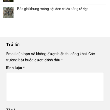
trần
Hướng
Bỉ
đúng
dẫn
Báo giá khung móng cột đèn chiếu sáng rẻ đẹp
kỹ
trang
thuật
trí
và
biệt
an
thự
toàn
bằng
đèn
âm
đất
Trả lời
Email của bạn sẽ không được hiển thị công khai.
Các
trường bắt buộc được đánh dấu
*
Bình luận
*