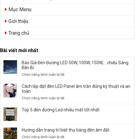
Mục Menu
Giới thiệu
Trang chủ
Bài viết mới nhất
Báo Giá Đèn Đường LED 50W, 100W, 150W,… chiếu Sáng
Bền Bỉ
ở
Chức năng bình luận bị tắt
Báo
Giá
Cách lắp đặt đèn LED Panel âm trần đúng kỹ thuật và an
Đèn
toàn
Đường
ở
Chức năng bình luận bị tắt
LED
Cách
50W,
lắp
Top 5 đèn đường Led nhiều mắt tốt nhất
100W,
đặt
150W,
đèn
…
LED
chiếu
Hướng dẫn trang trí biệt thự bằng đèn âm đất
Panel
Sáng
âm
ở
Chức năng bình luận bị tắt
Bền