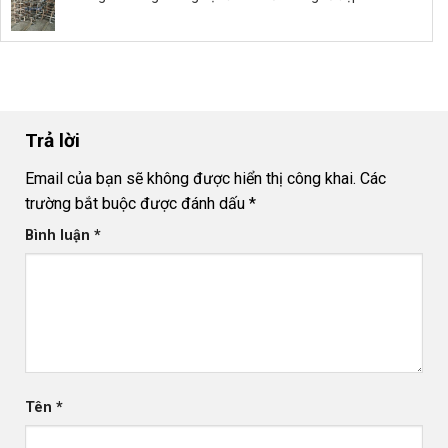
trang
thuật
trí
và
biệt
an
thự
toàn
bằng
đèn
âm
đất
Trả lời
Email của bạn sẽ không được hiển thị công khai.
Các
trường bắt buộc được đánh dấu
*
Bình luận
*
Tên
*