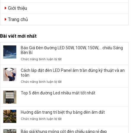
Giới thiệu
Trang chủ
Bài viết mới nhất
Báo Giá Đèn Đường LED 50W, 100W, 150W,… chiếu Sáng
Bền Bỉ
ở
Chức năng bình luận bị tắt
Báo
Giá
Cách lắp đặt đèn LED Panel âm trần đúng kỹ thuật và an
Đèn
toàn
Đường
ở
Chức năng bình luận bị tắt
LED
Cách
50W,
lắp
Top 5 đèn đường Led nhiều mắt tốt nhất
100W,
đặt
150W,
đèn
…
LED
chiếu
Hướng dẫn trang trí biệt thự bằng đèn âm đất
Panel
Sáng
âm
ở
Chức năng bình luận bị tắt
Bền
trần
Hướng
Bỉ
đúng
dẫn
Báo giá khung móng cột đèn chiếu sáng rẻ đẹp
kỹ