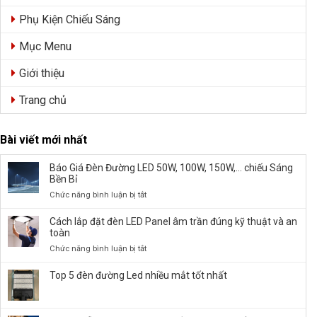
Phụ Kiện Chiếu Sáng
Mục Menu
Giới thiệu
Trang chủ
Bài viết mới nhất
Báo Giá Đèn Đường LED 50W, 100W, 150W,… chiếu Sáng
Bền Bỉ
ở
Chức năng bình luận bị tắt
Báo
Giá
Cách lắp đặt đèn LED Panel âm trần đúng kỹ thuật và an
Đèn
toàn
Đường
ở
Chức năng bình luận bị tắt
LED
Cách
50W,
lắp
Top 5 đèn đường Led nhiều mắt tốt nhất
100W,
đặt
150W,
đèn
…
LED
chiếu