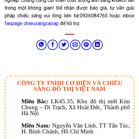
nghiệp. Chúng cũng cải thiện chất lượng ánh sáng khuếch tán
trong một không gian! Để nhận được báo giá, tư vấn giải
pháp chiếu sáng vui lòng liên hệ:0936084765 hoặc inbox
fanpage chieusangcaoap
để hỗ trợ.
CÔNG TY TNHH CƠ ĐIỆN VÀ CHIẾU
SÁNG ĐÔ THỊ VIỆT NAM
Miền Bắc:
LK45.35, Khu đô thị mới Kim
Chung – Di Trạch, Xã Hoài Đức, Thành phố
Hà Nội
Miền Nam:
Nguyễn Văn Linh, TT Tân Túc,
H. Bình Chánh, Hồ Chí Minh