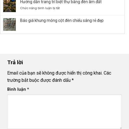
Hướng dẫn trang trí biệt thự bằng đèn âm đất
Panel
Sáng
âm
ở
Chức năng bình luận bị tắt
Bền
trần
Hướng
Bỉ
đúng
dẫn
Báo giá khung móng cột đèn chiếu sáng rẻ đẹp
kỹ
trang
thuật
trí
và
biệt
an
thự
toàn
bằng
đèn
âm
đất
Trả lời
Email của bạn sẽ không được hiển thị công khai.
Các
trường bắt buộc được đánh dấu
*
Bình luận
*