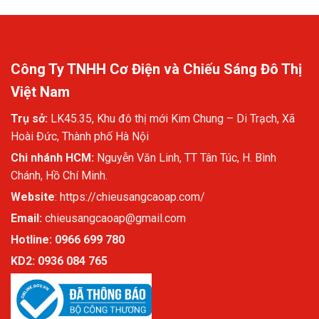
Công Ty TNHH Cơ Điện và Chiếu Sáng Đô Thị
Việt Nam
Trụ sở:
LK45.35, Khu đô thị mới Kim Chung – Di Trạch, Xã
Hoài Đức, Thành phố Hà Nội
Chi nhánh HCM:
Nguyễn Văn Linh, TT Tân Túc, H. Bình
Chánh, Hồ Chí Minh.
Website
:
https://chieusangcaoap.com/
Email:
chieusangcaoap@gmail.com
Hotline: 0966 699 780
KD2:
0936 084 765