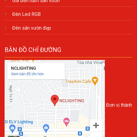
Giá đèn nấm sân vườn
Đèn Led RGB
Đèn sân vườn đẹp
BẢN ĐỒ CHỈ ĐƯỜNG
Đơn vị thành