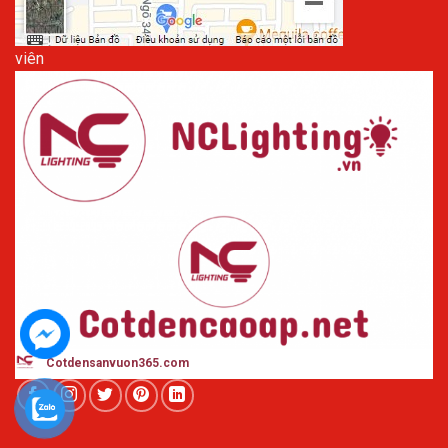
viên
Cotdensanvuon365
.com