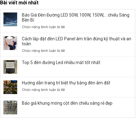
Bài viết mới nhất
Báo Giá Đèn Đường LED 50W, 100W, 150W,… chiếu Sáng
Bền Bỉ
ở
Chức năng bình luận bị tắt
Báo
Giá
Cách lắp đặt đèn LED Panel âm trần đúng kỹ thuật và an
Đèn
toàn
Đường
ở
Chức năng bình luận bị tắt
LED
Cách
50W,
lắp
Top 5 đèn đường Led nhiều mắt tốt nhất
100W,
đặt
150W,
đèn
…
LED
chiếu
Hướng dẫn trang trí biệt thự bằng đèn âm đất
Panel
Sáng
âm
ở
Chức năng bình luận bị tắt
Bền
trần
Hướng
Bỉ
đúng
dẫn
Báo giá khung móng cột đèn chiếu sáng rẻ đẹp
kỹ
trang
thuật
trí
và
biệt
an
thự
toàn
bằng
đèn
âm