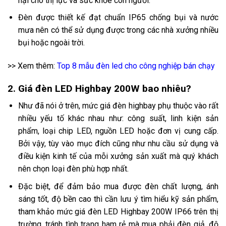
hại cho thị lực và sức khỏe con người.
Đèn được thiết kế đạt chuẩn IP65 chống bụi và nước
mưa nên có thể sử dụng được trong các nhà xưởng nhiều
bụi hoặc ngoài trời.
>> Xem thêm:
Top 8 mẫu đèn led cho công nghiệp bán chạy
2. Giá đèn LED Highbay 200W bao nhiêu?
Như đã nói ở trên, mức giá đèn highbay phụ thuộc vào rất
nhiều yếu tố khác nhau như: công suất, linh kiện sản
phẩm, loại chip LED, nguồn LED hoặc đơn vị cung cấp.
Bởi vậy, tùy vào mục đích cũng như nhu cầu sử dụng và
điều kiện kinh tế của mỗi xưởng sản xuất mà quý khách
nên chọn loại đèn phù hợp nhất.
Đặc biệt, để đảm bảo mua được đèn chất lượng, ánh
sáng tốt, độ bền cao thì cần lưu ý tìm hiểu kỹ sản phẩm,
tham khảo mức giá đèn LED Highbay 200W IP66 trên thị
trường, tránh tình trạng ham rẻ mà mua phải đèn giả, độ