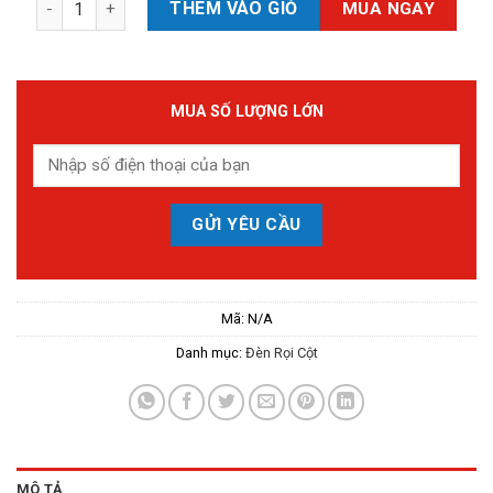
THÊM VÀO GIỎ
MUA NGAY
MUA SỐ LƯỢNG LỚN
Mã:
N/A
Danh mục:
Đèn Rọi Cột
MÔ TẢ