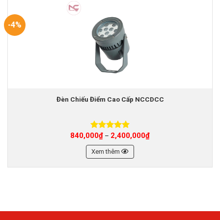
-4%
Đèn Chiếu Điểm Cao Cấp NCCDCC
840,000
₫
2,400,000
₫
–
Được xếp
hạng
5.00
5 sao
Xem thêm