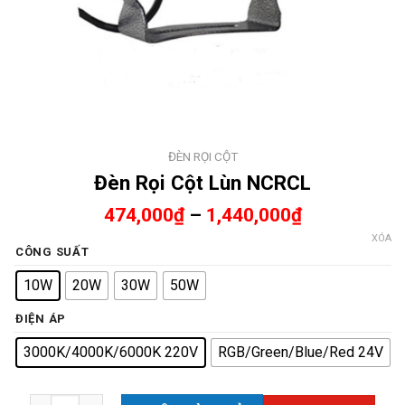
ĐÈN RỌI CỘT
Đèn Rọi Cột Lùn NCRCL
474,000
₫
–
1,440,000
₫
XÓA
CÔNG SUẤT
10W
20W
30W
50W
ĐIỆN ÁP
3000K/4000K/6000K 220V
RGB/Green/Blue/Red 24V
Đèn Rọi Cột Lùn NCRCL số lượng