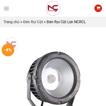
Skip
to
content
Trang chủ
»
Đèn Rọi Cột
»
Đèn Rọi Cột Lùn NCRCL
-4%