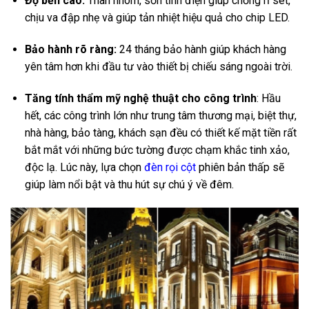
Độ bền cao:
Thân nhôm, sơn tĩnh điện giúp chống rỉ sét,
chịu va đập nhẹ và giúp tản nhiệt hiệu quả cho chip LED.
Bảo hành rõ ràng:
24 tháng bảo hành giúp khách hàng
yên tâm hơn khi đầu tư vào thiết bị chiếu sáng ngoài trời.
Tăng tính thẩm mỹ nghệ thuật cho công trình
: Hầu
hết, các công trình lớn như trung tâm thương mại, biệt thự,
nhà hàng, bảo tàng, khách sạn đều có thiết kế mặt tiền rất
bắt mắt với những bức tường được chạm khắc tinh xảo,
độc lạ. Lúc này, lựa chọn
đèn rọi cột
phiên bản thấp sẽ
giúp làm nổi bật và thu hút sự chú ý về đêm.