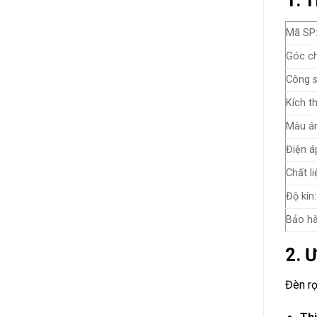
1. 
Mã SP
Góc ch
Công s
Kích t
Màu án
Điện á
Chất li
Độ kín:
Bảo hà
2. 
Đèn r