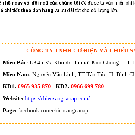
iên hệ ngay với đội ngũ của chúng tôi
để được tư vấn miễn phí 
á chi tiết theo đơn hàng
và ưu đãi tốt cho số lượng lớn.
CÔNG TY TNHH CƠ ĐIỆN VÀ CHIẾU S
Miền Bắc:
LK45.35, Khu đô thị mới Kim Chung – Di Tr
Miền Nam:
Nguyễn Văn Linh, TT Tân Túc, H. Bình C
KD1:
0965 935 870
- KD2:
0966 699 780
Website:
https://chieusangcaoap.com/
Page:
facebook.com/chieusangcaoap