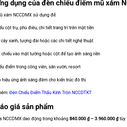
Ứng dụng của đèn chiếu điểm mũ xám
ũ xám NCCDMX sử dụng để:
ếu cột trụ, phù điêu, chi tiết trang trí trên mặt tiền
 cây xanh, tượng đài hoặc các chi tiết nghệ thuật
 chiếu vào mặt tường hoặc cột để tạo ánh sáng nền
ếu điểm trong công viên, sân vườn, resort
 hiệu ứng ánh sáng đêm cho kiến trúc đô thị
hêm:
Đèn Chiếu Điểm Thấu Kính Tròn NCCDTKT
Báo giá sản phẩm
ủa NCCDMX dao động trong khoảng
840.000 ₫ – 3.960.000 ₫
tùy 