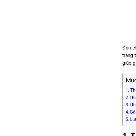
chiếu
Panel
Sáng
âm
Bền
trần
Bỉ
đúng
kỹ
thuật
và
an
toàn
Đèn c
trang 
giúp g
Mục
1. T
2. Ư
3. Ứ
4. B
5. L