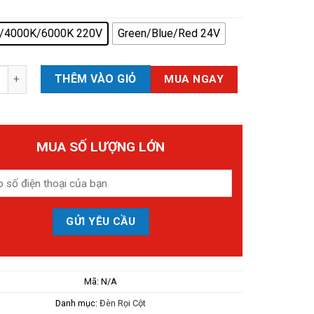
/4000K/6000K 220V
Green/Blue/Red 24V
iếu Điểm Mũ Xám NCCDMX số lượng
THÊM VÀO GIỎ
MUA NGAY
MUA SỐ LƯỢNG LỚN
Mã:
N/A
Danh mục:
Đèn Rọi Cột