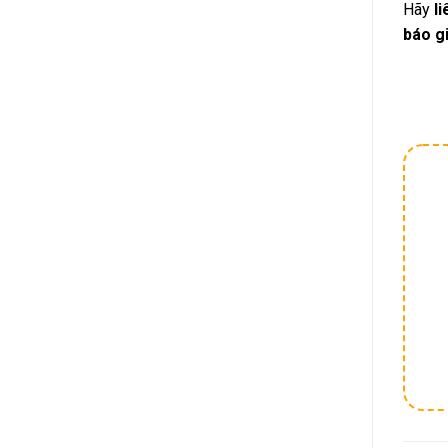
Hãy
l
báo gi