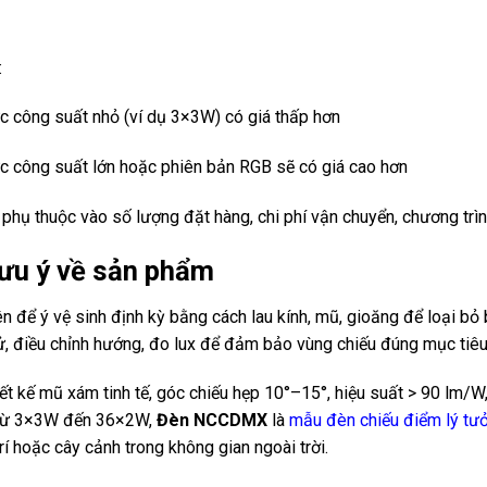
:
 công suất nhỏ (ví dụ 3×3W) có giá thấp hơn
 công suất lớn hoặc phiên bản RGB sẽ có giá cao hơn
 phụ thuộc vào số lượng đặt hàng, chi phí vận chuyển, chương trì
Lưu ý về sản phẩm
n để ý vệ sinh định kỳ bằng cách lau kính, mũ, gioăng để loại bỏ b
ử, điều chỉnh hướng, đo lux để đảm bảo vùng chiếu đúng mục tiêu
iết kế mũ xám tinh tế, góc chiếu hẹp 10°–15°, hiệu suất > 90 lm/
từ 3×3W đến 36×2W,
Đèn NCCDMX
là
mẫu đèn chiếu điểm lý tư
trí hoặc cây cảnh trong không gian ngoài trời.