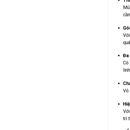
Thi
Mũ 
cần
Góc
Với
quá
Đa
Có 
lin
Chấ
Vỏ 
Hiệ
Với
trì 