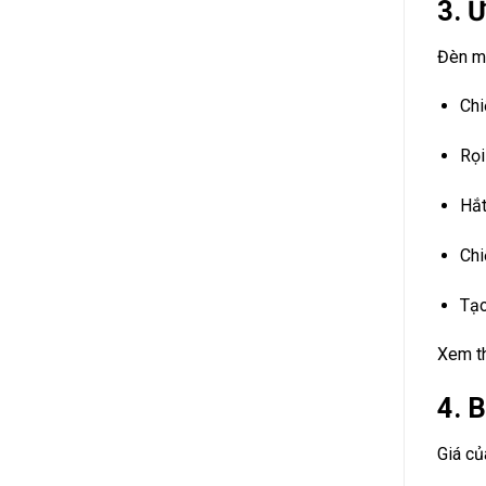
3. 
Đèn m
Chi
Rọi
Hắt
Chi
Tạo
Xem t
4. 
Giá c