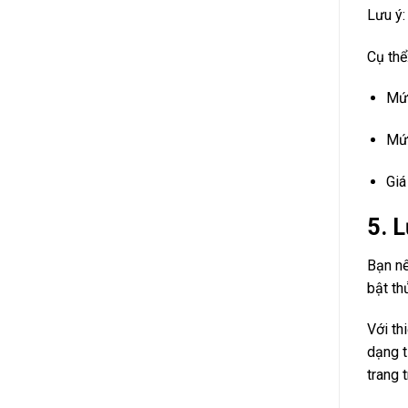
Lưu ý:
Cụ thể
Mức
Mức
Giá
5. 
Bạn nê
bật th
Với th
dạng 
trang 