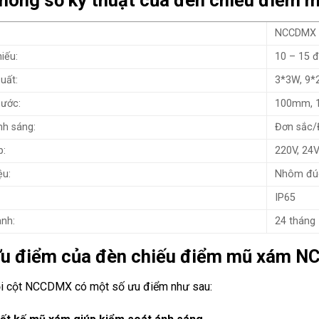
Thông số kỹ thuật của đèn chiếu điể
:
NCCDMX
iếu:
10 – 15 
uất:
3*3W, 9*
hước:
100mm, 
h sáng:
Đơn sắc/
p:
220V, 24
ệu:
Nhôm đú
IP65
nh:
24 tháng
Ưu điểm của đèn chiếu điểm mũ xám 
ọi cột NCCDMX có một số ưu điểm như sau: