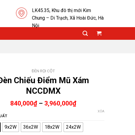
LK45.35, Khu đô thị mới Kim
Chung – Di Trạch, Xã Hoài Đức, Hà
Nội
ĐÈN RỌI CỘT
Đèn Chiếu Điểm Mũ Xám
NCCDMX
840,000
₫
–
3,960,000
₫
XÓA
UẤT
9x2W
36x2W
18x2W
24x2W