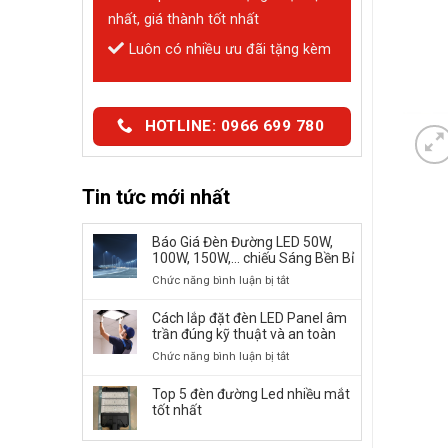
nhất, giá thành tốt nhất
Luôn có nhiều ưu đãi tặng kèm
HOTLINE: 0966 699 780
Tin tức mới nhất
Báo Giá Đèn Đường LED 50W,
100W, 150W,… chiếu Sáng Bền Bỉ
ở
Chức năng bình luận bị tắt
Báo
Giá
Cách lắp đặt đèn LED Panel âm
Đèn
trần đúng kỹ thuật và an toàn
Đường
ở
Chức năng bình luận bị tắt
LED
Cách
50W,
lắp
Top 5 đèn đường Led nhiều mắt
100W,
đặt
tốt nhất
150W,
đèn
…
LED