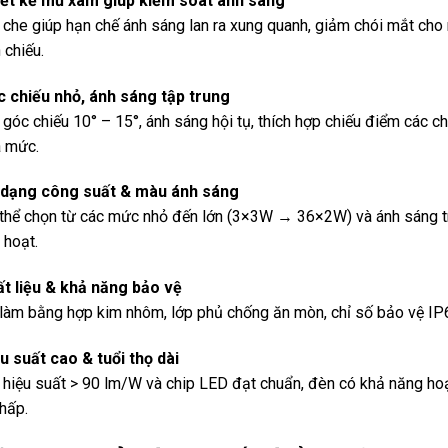
ết kế mũ xám giúp kiểm soát ánh sáng
che giúp hạn chế ánh sáng lan ra xung quanh, giảm chói mắt cho 
 chiếu.
 chiếu nhỏ, ánh sáng tập trung
 góc chiếu 10° – 15°, ánh sáng hội tụ, thích hợp chiếu điểm các c
 mức.
 dạng công suất & màu ánh sáng
thể chọn từ các mức nhỏ đến lớn (3×3W → 36×2W) và ánh sáng t
h hoạt.
t liệu & khả năng bảo vệ
làm bằng hợp kim nhôm, lớp phủ chống ăn mòn, chỉ số bảo vệ IP65
u suất cao & tuổi thọ dài
 hiệu suất > 90 lm/W và chip LED đạt chuẩn, đèn có khả năng hoạt
thấp.