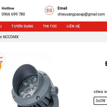
Email
Hotline
0966 699 780
chieusangcaoap@gmail.com
U
TUYỂN DỤNG
TIN TỨC
LIÊN HỆ
Xám NCCDMX
CÔNG S
3x3W