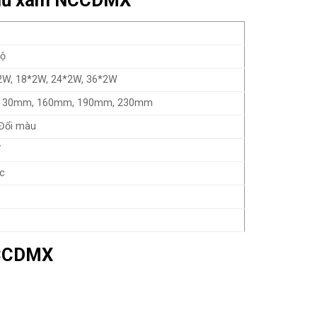
m mũ xám NCCDMX
độ
2W, 18*2W, 24*2W, 36*2W
130mm, 160mm, 190mm, 230mm
Đổi màu
V
c
NCCDMX