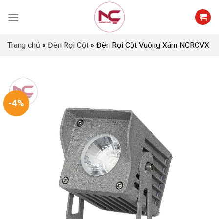
Skip
to
content
Trang chủ
»
Đèn Rọi Cột
»
Đèn Rọi Cột Vuông Xám NCRCVX
-4%