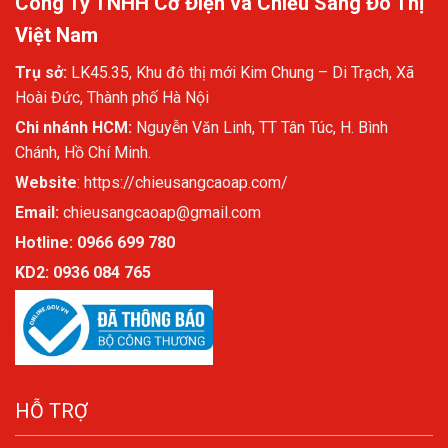
Công Ty TNHH Cơ Điện và Chiếu Sáng Đô Thị
Việt Nam
Trụ sở:
LK45.35, Khu đô thị mới Kim Chung – Di Trạch, Xã
Hoài Đức, Thành phố Hà Nội
Chi nhánh HCM:
Nguyễn Văn Linh, TT Tân Túc, H. Bình
Chánh, Hồ Chí Minh.
Website
:
https://chieusangcaoap.com/
Email:
chieusangcaoap@gmail.com
Hotline: 0966 699 780
KD2:
0936 084 765
HỖ TRỢ