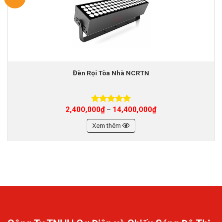
Đèn Rọi Tòa Nhà NCRTN
2,400,000
₫
14,400,000
₫
–
Được xếp
hạng
5.00
5 sao
Xem thêm