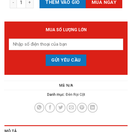
THÊM VÀO GIỎ
MUA NGAY
MUA SỐ LƯỢNG LỚN
Mã:
N/A
Danh mục:
Đèn Rọi Cột
MÔ TẢ