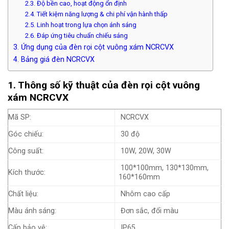
2.3. Độ bền cao, hoạt động ổn định
2.4. Tiết kiệm năng lượng & chi phí vận hành thấp
2.5. Linh hoạt trong lựa chọn ánh sáng
2.6. Đáp ứng tiêu chuẩn chiếu sáng
3. Ứng dụng của đèn rọi cột vuông xám NCRCVX
4. Bảng giá đèn NCRCVX
1. Thông số kỹ thuật của đèn rọi cột vuông
xám NCRCVX
Mã SP:
NCRCVX
Góc chiếu:
30 độ
Công suất:
10W, 20W, 30W
100*100mm, 130*130mm,
Kích thước:
160*160mm
Chất liệu:
Nhôm cao cấp
Màu ánh sáng:
Đơn sắc, đổi màu
Cấp bảo vệ:
IP65