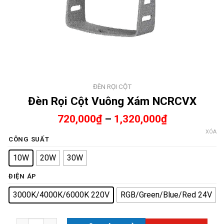
ĐÈN RỌI CỘT
Đèn Rọi Cột Vuông Xám NCRCVX
720,000
₫
–
1,320,000
₫
XÓA
CÔNG SUẤT
10W
20W
30W
ĐIỆN ÁP
3000K/4000K/6000K 220V
RGB/Green/Blue/Red 24V
Đèn Rọi Cột Vuông Xám NCRCVX số lượng