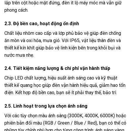
lắp trên cột hoặc mặt đứng, đèn ít lộ máy móc mà vẫn giữ
phong cách.
2.3. Độ bền cao, hoạt động ổn định
Chất liệu nhôm cao cấp và lớp phủ bảo vệ giúp đèn chống
ăn mòn và oxi hóa, mưa gió. Với IP65, vật liệu thân đèn và
thiết kế kín khít giúp bảo vệ linh kiện bên trong khỏi bụi và
nước mưa nhẹ.
2.4. Tiết kiệm năng lượng & chi phí vận hành thấp
Chip LED chất lượng, hiệu suất ánh sáng cao và kỹ thuật
thiết kế quang học giúp đèn vận hành hiệu quả, giảm hao tổn
điện. Kết hợp độ bền cao, bạn sẽ ít phải thay thế, bảo trì.
2.5. Linh hoạt trong lựa chọn ánh sáng
Với các tùy chọn màu ánh sáng (3000K, 4000K, 6000K) hoặc
phiên bản đổi màu (RGB / Green / Blue / Red), bạn có thể có
những tùy chỉnh phù hợp cho từng công trình: ánh sáng vàng