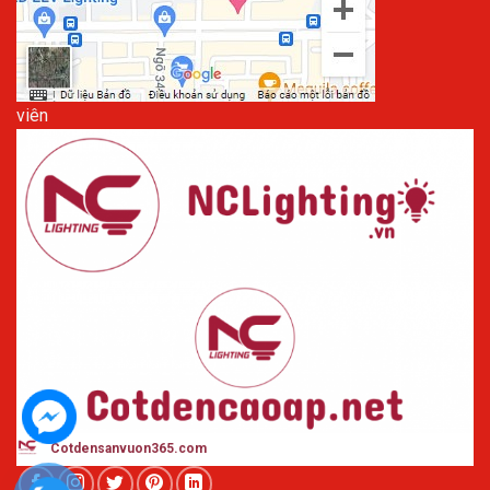
viên
Cotdensanvuon365
.com