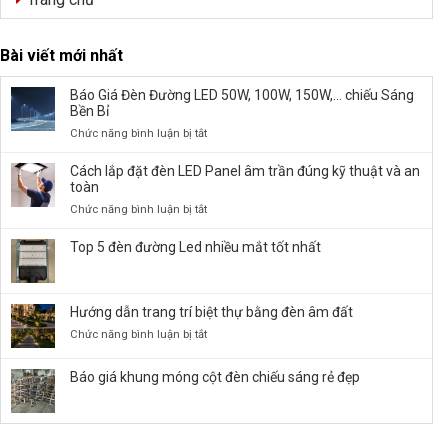
Bài viết mới nhất
Báo Giá Đèn Đường LED 50W, 100W, 150W,… chiếu Sáng
Bền Bỉ
ở
Chức năng bình luận bị tắt
Báo
Giá
Cách lắp đặt đèn LED Panel âm trần đúng kỹ thuật và an
Đèn
toàn
Đường
ở
Chức năng bình luận bị tắt
LED
Cách
50W,
lắp
Top 5 đèn đường Led nhiều mắt tốt nhất
100W,
đặt
150W,
đèn
…
LED
chiếu
Hướng dẫn trang trí biệt thự bằng đèn âm đất
Panel
Sáng
âm
ở
Chức năng bình luận bị tắt
Bền
trần
Hướng
Bỉ
đúng
dẫn
Báo giá khung móng cột đèn chiếu sáng rẻ đẹp
kỹ
trang
thuật
trí
và
biệt
an
thự
toàn