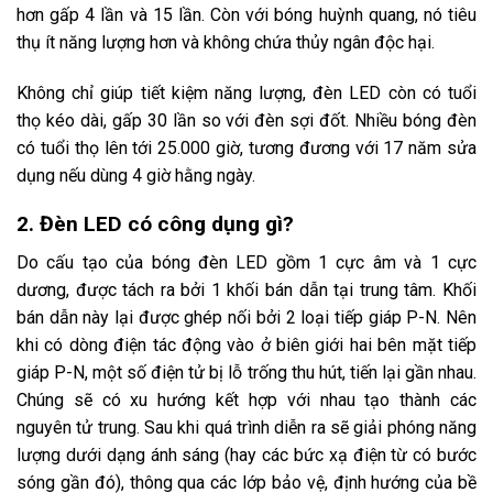
hơn gấp 4 lần và 15 lần. Còn với bóng huỳnh quang, nó tiêu
thụ ít năng lượng hơn và không chứa thủy ngân độc hại.
Không chỉ giúp tiết kiệm năng lượng,
đèn LED
còn có tuổi
thọ kéo dài, gấp 30 lần so với đèn sợi đốt. Nhiều bóng đèn
có tuổi thọ lên tới 25.000 giờ, tương đương với 17 năm sửa
dụng nếu dùng 4 giờ hằng ngày.
2. Đèn LED có công dụng gì?
Do cấu tạo của bóng
đèn LED
gồm 1 cực âm và 1 cực
dương, được tách ra bởi 1 khối bán dẫn tại trung tâm. Khối
bán dẫn này lại được ghép nối bởi 2 loại tiếp giáp P-N. Nên
khi có dòng điện tác động vào ở biên giới hai bên mặt tiếp
giáp P-N, một số điện tử bị lỗ trống thu hút, tiến lại gần nhau.
Chúng sẽ có xu hướng kết hợp với nhau tạo thành các
nguyên tử trung. Sau khi quá trình diễn ra sẽ giải phóng năng
lượng dưới dạng ánh sáng (hay các bức xạ điện từ có bước
sóng gần đó), thông qua các lớp bảo vệ, định hướng của bề