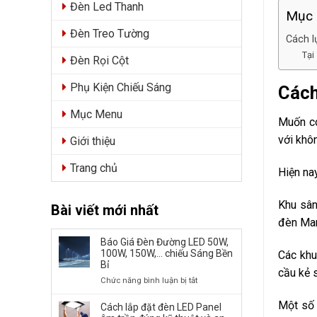
Đèn Led Thanh
Mục 
Đèn Treo Tường
Cách l
Tại
Đèn Rọi Cột
Phụ Kiện Chiếu Sáng
Cách
Mục Menu
Muốn có
với khô
Giới thiệu
Trang chủ
Hiện na
Khu sân
Bài viết mới nhất
đèn Mar
Báo Giá Đèn Đường LED 50W,
100W, 150W,… chiếu Sáng Bền
Các khu
Bỉ
cầu kẻ 
ở
Chức năng bình luận bị tắt
Báo
Một số 
Giá
Cách lắp đặt đèn LED Panel
Đèn