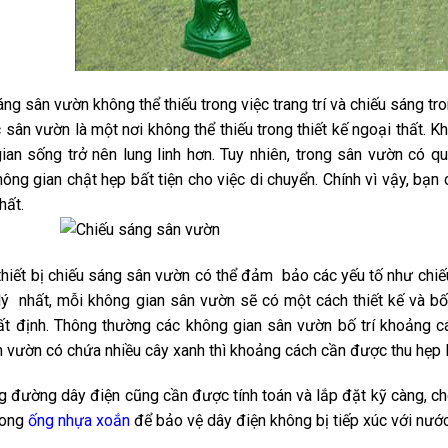
ng sân vườn không thể thiếu trong việc trang trí và chiếu sáng tr
 sân vườn là một nơi không thể thiếu trong thiết kế ngoại thất. 
ian sống trở nên lung linh hơn. Tuy nhiên, trong sân vườn có q
hông gian chật hẹp bất tiện cho việc di chuyển. Chính vì vậy, bạn
hất.
thiết bị chiếu sáng sân vườn có thể đảm bảo các yếu tố như chiếu
lý nhất, mỗi không gian sân vườn sẽ có một cách thiết kế và bố
t định. Thông thường các không gian sân vườn bố trí khoảng 
n vườn có chứa nhiều cây xanh thì khoảng cách cần được thu hẹp 
g đường dây điện cũng cần được tính toán và lắp đặt kỹ càng, c
rong
ống nhựa xoắn
để bảo vệ dây điện không bị tiếp xúc với nước