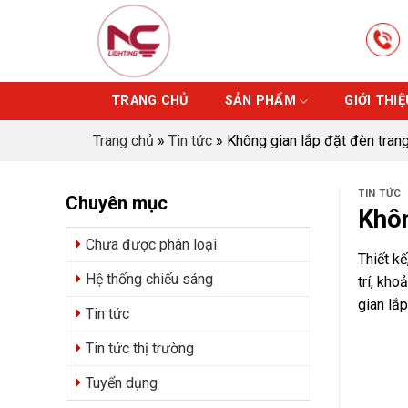
Skip
to
content
TRANG CHỦ
SẢN PHẨM
GIỚI THIỆ
Trang chủ
»
Tin tức
»
Không gian lắp đặt đèn trang
TIN TỨC
Chuyên mục
Khôn
Chưa được phân loại
Thiết kế
Hệ thống chiếu sáng
trí, kho
gian lắ
Tin tức
Tin tức thị trường
Tuyển dụng