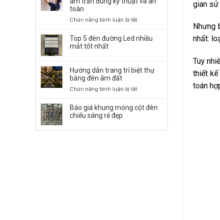
âm trần đúng kỹ thuật và an
gian sử
Đường
toàn
LED
ở
Chức năng bình luận bị tắt
50W,
Nhưng b
Cách
100W,
lắp
nhất: l
Top 5 đèn đường Led nhiều
150W,
đặt
mắt tốt nhất
…
đèn
chiếu
Tuy nhi
LED
Sáng
Hướng dẫn trang trí biệt thự
Panel
thiết k
Bền
bằng đèn âm đất
âm
Bỉ
toán hợ
trần
ở
Chức năng bình luận bị tắt
đúng
Hướng
kỹ
dẫn
Báo giá khung móng cột đèn
thuật
trang
chiếu sáng rẻ đẹp
và
trí
an
biệt
toàn
thự
bằng
đèn
âm
đất