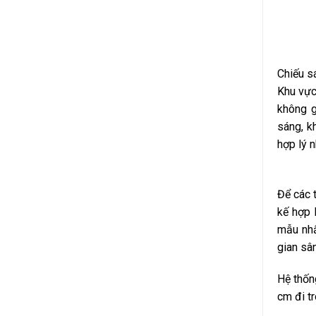
Chiếu sá
Khu vực
không g
sáng, k
hợp lý n
Để các 
kế hợp 
mẫu nhấ
gian sâ
Hệ thốn
cm đi t