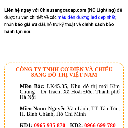
Liên hệ ngay với Chieusangcaoap.com (NC Lighting)
để
được tư vấn chi tiết về các
mẫu đèn đường led đẹp nhất
,
nhận
báo giá ưu đãi
, hỗ trợ kỹ thuật và
chính sách bảo
hành tận nơi
.
CÔNG TY TNHH CƠ ĐIỆN VÀ CHIẾU
SÁNG ĐÔ THỊ VIỆT NAM
Miền Bắc:
LK45.35, Khu đô thị mới Kim
Chung – Di Trạch, Xã Hoài Đức, Thành phố
Hà Nội
Miền Nam:
Nguyễn Văn Linh, TT Tân Túc,
H. Bình Chánh, Hồ Chí Minh
KD1:
0965 935 870
- KD2:
0966 699 780