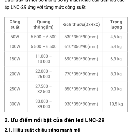
áp LNC-29 ứng với từng mức công suất:
Công
Quang
Trọng
Kích thước(DxRxC)
suất
thông(lm)
lượng
50W
5.500 – 6.500
530*350*90(mm)
4,5 kg
100W
5.500 – 6.500
610*350*90(mm)
5,4 kg
11.000 –
150W
690*350*90(mm)
6,9 kg
13.000
22.000 –
200W
770*350*90(mm)
8,3 kg
26.000
27.500 –
250W
850*350*90(mm)
9,3 kg
32.500
33.000 –
300W
930*350*90(mm)
10,5 kg
39.000
2. Ưu điểm nổi bật của đèn led LNC-29
2.1. Hiệu suất chiếu sáng mạnh mẽ