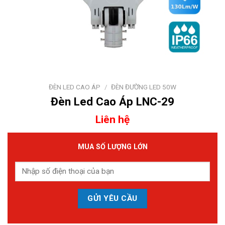
ĐÈN LED CAO ÁP
/
ĐÈN ĐƯỜNG LED 50W
Đèn Led Cao Áp LNC-29
Liên hệ
MUA SỐ LƯỢNG LỚN