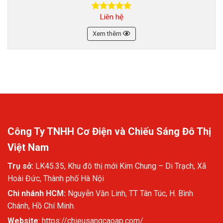
Liên hệ
Được xếp
hạng
5.00
5 sao
Xem thêm
Công Ty TNHH Cơ Điện và Chiếu Sáng Đô Thị
Việt Nam
Trụ sở:
LK45.35, Khu đô thị mới Kim Chung – Di Trạch, Xã
Hoài Đức, Thành phố Hà Nội
Chi nhánh HCM:
Nguyễn Văn Linh, TT Tân Túc, H. Bình
Chánh, Hồ Chí Minh.
Website
:
https://chieusangcaoap.com/