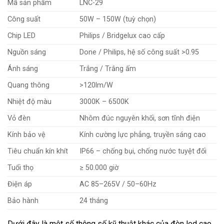
Mã sản phẩm
LNC-29
Công suất
50W – 150W (tuỳ chọn)
Chip LED
Philips / Bridgelux cao cấp
Nguồn sáng
Done / Philips, hệ số công suất >0.95
Ánh sáng
Trắng / Trắng ấm
Quang thông
>120lm/W
Nhiệt độ màu
3000K – 6500K
Vỏ đèn
Nhôm đúc nguyên khối, sơn tĩnh điện
Kính bảo vệ
Kính cường lực phẳng, truyền sáng cao
Tiêu chuẩn kín khít
IP66 – chống bụi, chống nước tuyệt đối
Tuổi thọ
≥ 50.000 giờ
Điện áp
AC 85–265V / 50–60Hz
Bảo hành
24 tháng
Dưới đây là một số thông số kỹ thuật khác của đèn led cao