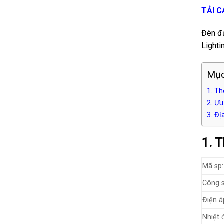
TẢI 
Đèn đư
Lighti
Mục
1. T
2. Ư
3. Đị
1. 
Mã sp:
Công s
Điện á
Nhiệt 