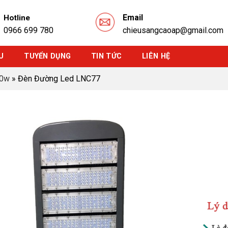
Email
Hotline
0966 699 780
chieusangcaoap@gmail.com
U
TUYỂN DỤNG
TIN TỨC
LIÊN HỆ
00w
»
Đèn Đường Led LNC77