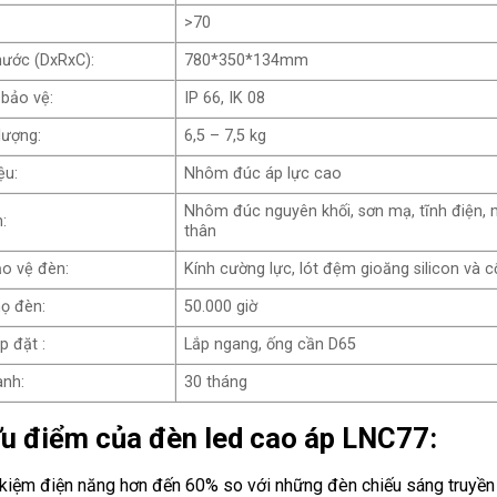
>70
hước (DxRxC):
780*350*134mm
 bảo vệ:
IP 66, IK 08
lượng:
6,5 – 7,5 kg
ệu:
Nhôm đúc áp lực cao
Nhôm đúc nguyên khối, sơn mạ, tĩnh điện, 
:
thân
o vệ đèn:
Kính cường lực, lót đệm gioăng silicon và c
họ đèn:
50.000 giờ
p đặt :
Lắp ngang, ống cần D65
ành:
30 tháng
Ưu điểm của đèn led cao áp LNC77:
 kiệm điện năng hơn đến 60% so với những đèn chiếu sáng truyền