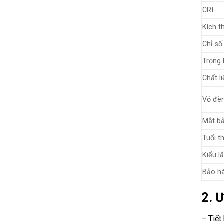
CRI
Kích t
Chỉ số
Trọng 
Chất li
Vỏ đèn
Mắt bả
Tuổi t
Kiểu lắ
Bảo h
2. 
– Tiết