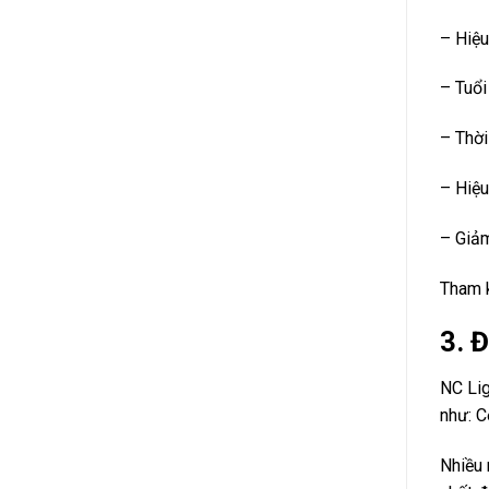
– Hiệu
– Tuổi
– Thời
– Hiệu
– Giảm
Tham 
3. 
NC Lig
như: C
Nhiều 