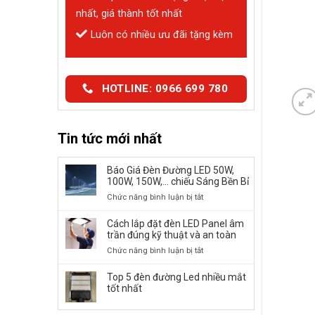
nhất, giá thành tốt nhất
Luôn có nhiều ưu đãi tặng kèm
HOTLINE: 0966 699 780
Tin tức mới nhất
Báo Giá Đèn Đường LED 50W,
100W, 150W,… chiếu Sáng Bền Bỉ
ở
Chức năng bình luận bị tắt
Báo
Giá
Cách lắp đặt đèn LED Panel âm
Đèn
trần đúng kỹ thuật và an toàn
Đường
ở
Chức năng bình luận bị tắt
LED
Cách
50W,
lắp
Top 5 đèn đường Led nhiều mắt
100W,
đặt
tốt nhất
150W,
đèn
…
LED