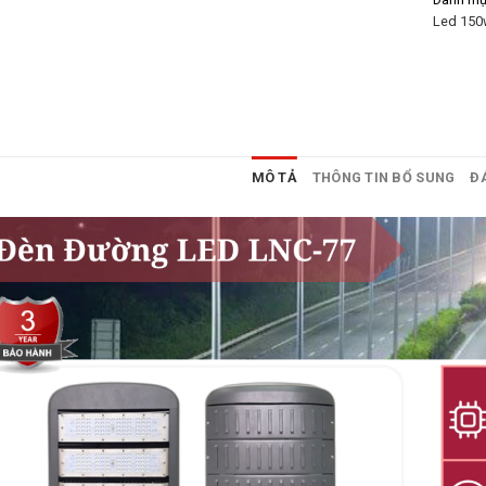
Led 150
MÔ TẢ
THÔNG TIN BỔ SUNG
ĐÁ