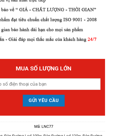
MUA SỐ LƯỢNG LỚN
Mã:
LNC77
c:
Đèn Đường Led 100w
,
Đèn Đường Led 120w
,
Đèn Đường