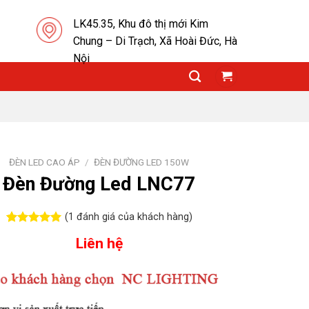
LK45.35, Khu đô thị mới Kim
Chung – Di Trạch, Xã Hoài Đức, Hà
Nội
ĐÈN LED CAO ÁP
/
ĐÈN ĐƯỜNG LED 150W
Đèn Đường Led LNC77
(
1
đánh giá của khách hàng)
5.00
1
trên 5
Liên hệ
dựa trên
đánh giá