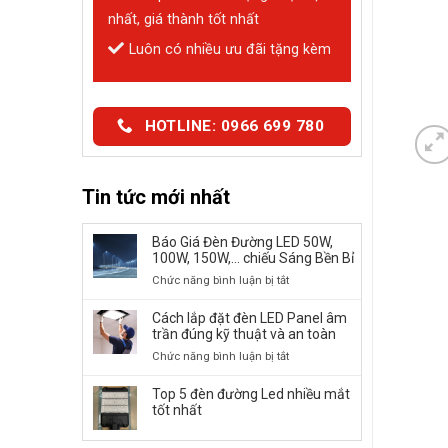
nhất, giá thành tốt nhất
Luôn có nhiều ưu đãi tặng kèm
HOTLINE: 0966 699 780
Tin tức mới nhất
Báo Giá Đèn Đường LED 50W,
100W, 150W,… chiếu Sáng Bền Bỉ
ở
Chức năng bình luận bị tắt
Báo
Giá
Cách lắp đặt đèn LED Panel âm
Đèn
trần đúng kỹ thuật và an toàn
Đường
ở
Chức năng bình luận bị tắt
LED
Cách
50W,
lắp
Top 5 đèn đường Led nhiều mắt
100W,
đặt
tốt nhất
150W,
đèn
…
LED