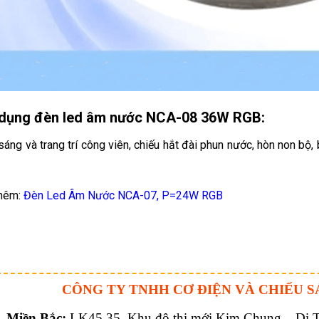
dụng đèn led âm nước NCA-08 36W RGB:
sáng và trang trí công viên, chiếu hắt đài phun nước, hòn non bộ, 
hêm:
Đèn Led Âm Nước NCA-07, P=24W RGB
CÔNG TY TNHH CƠ ĐIỆN VÀ CHIẾU S
Miền Bắc:
LK45.35, Khu đô thị mới Kim Chung – Di Tr