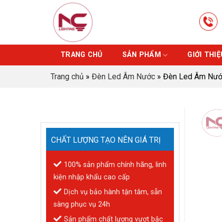
Skip
to
content
TRANG CHỦ
SẢN PHẨM
GIỚI THIỆ
Trang chủ
»
Đèn Led Âm Nước
»
Đèn Led Âm Nướ
CHẤT LƯỢNG TẠO NÊN GIÁ TRỊ
100% sản phẩm chính hãng, linh
kiện nhập khẩu cao cấp
Dịch vụ bảo hành tận tâm, sẵn
sàng phục vụ 24h
Sản phẩm chất lượng vượt bậc