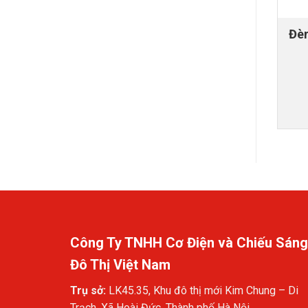
Đèn
Công Ty TNHH Cơ Điện và Chiếu Sáng
Đô Thị Việt Nam
Trụ sở:
LK45.35, Khu đô thị mới Kim Chung – Di
Trạch, Xã Hoài Đức, Thành phố Hà Nội