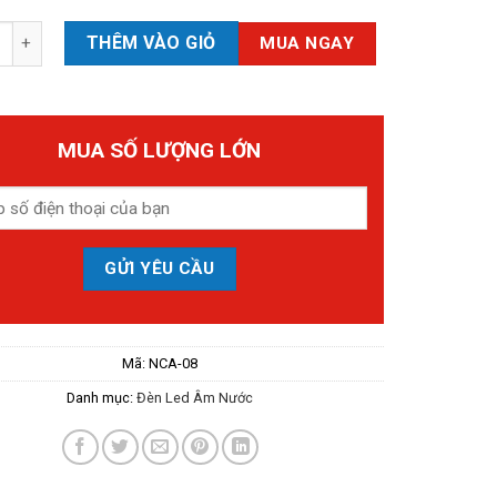
d Âm Nước NCA-08, P=36W RGB số lượng
THÊM VÀO GIỎ
MUA NGAY
MUA SỐ LƯỢNG LỚN
Mã:
NCA-08
Danh mục:
Đèn Led Âm Nước