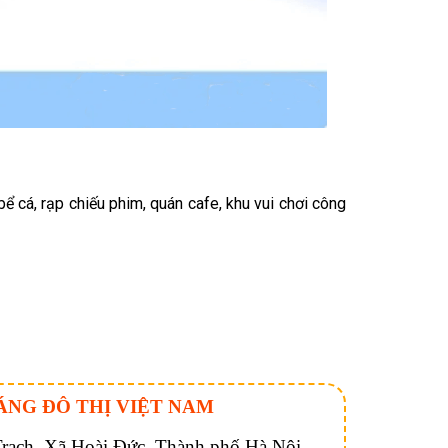
bể cá, rạp chiếu phim, quán cafe, khu vui chơi công
ÁNG ĐÔ THỊ VIỆT NAM
ạch, Xã Hoài Đức, Thành phố Hà Nội