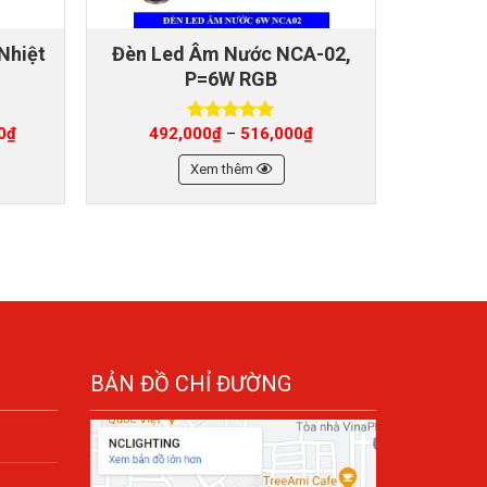
Nhiệt
Đèn Led Âm Nước NCA-02,
Đèn Led
P=6W RGB
0
₫
492,000
₫
516,000
₫
40
–
Được xếp
hạng
5.00
5 sao
Xem thêm
BẢN ĐỒ CHỈ ĐƯỜNG