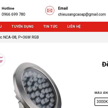
Email
Hotline
0966 699 780
chieusangcaoap@gmail.com
U
TUYỂN DỤNG
TIN TỨC
LIÊN HỆ
c NCA-08, P=36W RGB
Đ
MÀU ÁN
3000K