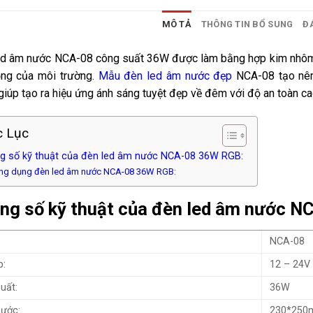
MÔ TẢ
THÔNG TIN BỔ SUNG
ĐÁ
ed âm nước NCA-08 công suất 36W được làm bằng hợp kim nhôm 
ộng của môi trường.
Mẫu đèn led âm nước đẹp
NCA-08 tạo nên
giúp tạo ra hiệu ứng ánh sáng tuyệt đẹp về đêm với độ an toàn ca
 Lục
g số kỹ thuật của đèn led âm nước NCA-08 36W RGB:
ng dụng đèn led âm nước NCA-08 36W RGB:
ng số kỹ thuật của đèn led âm nước 
:
NCA-08
p:
12 – 24V
uất:
36W
hước:
230*25