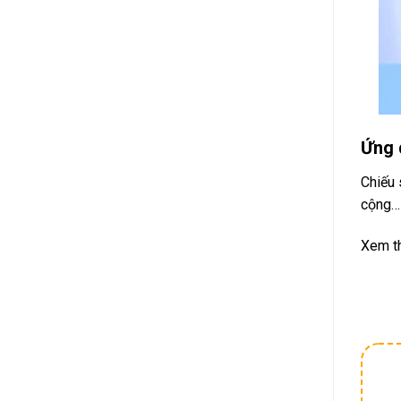
Ứng 
Chiếu 
cộng…
Xem t