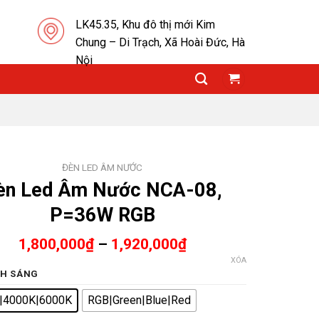
LK45.35, Khu đô thị mới Kim
Chung – Di Trạch, Xã Hoài Đức, Hà
Nội
ĐÈN LED ÂM NƯỚC
èn Led Âm Nước NCA-08,
P=36W RGB
1,800,000
₫
–
1,920,000
₫
XÓA
H SÁNG
|4000K|6000K
RGB|Green|Blue|Red