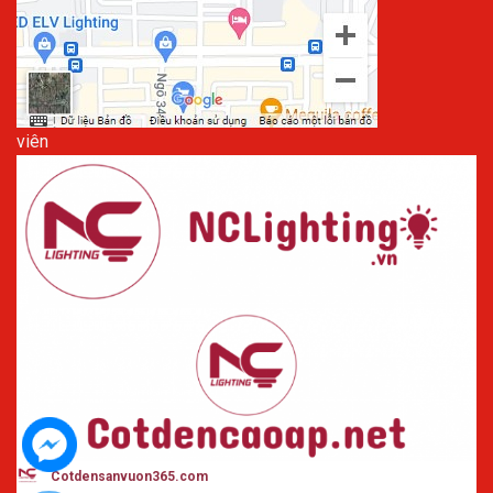
viên
Cotdensanvuon365
.com