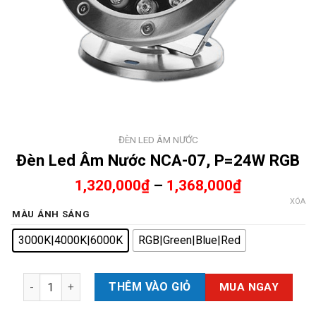
ĐÈN LED ÂM NƯỚC
Đèn Led Âm Nước NCA-07, P=24W RGB
1,320,000
₫
–
1,368,000
₫
XÓA
MÀU ÁNH SÁNG
3000K|4000K|6000K
RGB|Green|Blue|Red
Đèn Led Âm Nước NCA-07, P=24W RGB số lượng
THÊM VÀO GIỎ
MUA NGAY