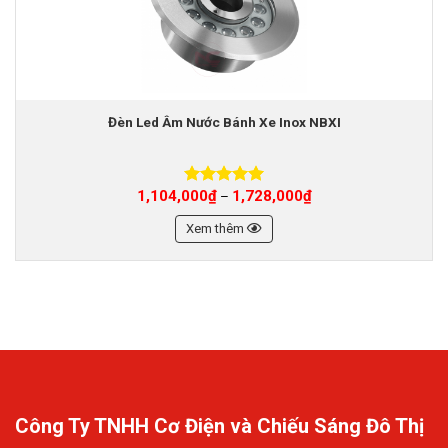
Đèn Led Âm Nước Bánh Xe Inox NBXI
1,104,000
₫
1,728,000
₫
–
Được xếp
hạng
5.00
5 sao
Xem thêm
Công Ty TNHH Cơ Điện và Chiếu Sáng Đô Thị