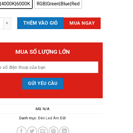
|4000K|6000K
RGB|Green|Blue|Red
d Âm Đất Thanh ADTHCN số lượng
THÊM VÀO GIỎ
MUA NGAY
MUA SỐ LƯỢNG LỚN
Mã:
N/A
Danh mục:
Đèn Led Âm Đất