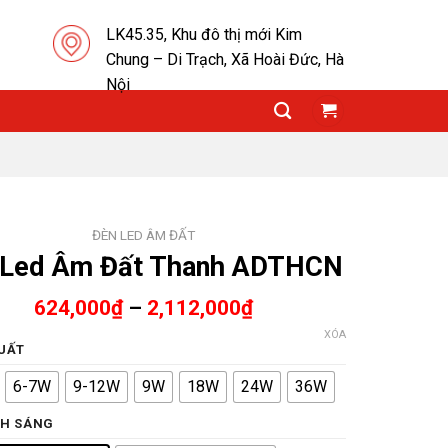
LK45.35, Khu đô thị mới Kim
Chung – Di Trạch, Xã Hoài Đức, Hà
Nội
ĐÈN LED ÂM ĐẤT
 Led Âm Đất Thanh ADTHCN
624,000
₫
–
2,112,000
₫
XÓA
UẤT
6-7W
9-12W
9W
18W
24W
36W
H SÁNG