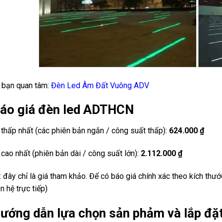
 bạn quan tâm:
Đèn Led Âm Đất Vuông ADV
Báo giá đèn led ADTHCN
 thấp nhất (các phiên bản ngắn / công suất thấp):
624.000 ₫
 cao nhất (phiên bản dài / công suất lớn):
2.112.000 ₫
: đây chỉ là giá tham khảo. Để có báo giá chính xác theo kích thướ
n hệ trực tiếp)
Hướng dẫn lựa chọn sản phảm và lắp đặ