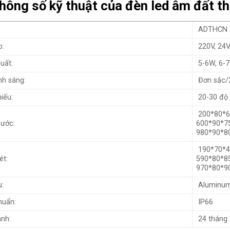
Thông số kỹ thuật của đèn led âm đất
:
ADTHCN
p:
220V, 24
uất:
5-6W, 6-7
h sáng:
Đơn sắc/
iếu:
20-30 độ
200*80*6
hước:
600*90*
980*90*
190*70*4
ét:
590*80*
970*80*
u:
Aluminum
huẩn:
IP66
nh:
24 tháng