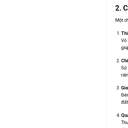
2. 
Một c
Thâ
Vỏ 
giú
Chi
Sử 
riê
Gio
Đèn
đất
Quấ
Thư