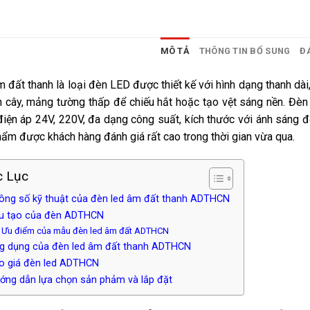
MÔ TẢ
THÔNG TIN BỔ SUNG
ĐÁ
 đất thanh là loại đèn LED được thiết kế với hình dạng thanh dài,
n cây, mảng tường thấp để chiếu hắt hoặc tạo vệt sáng nền. Đè
iện áp 24V, 220V, đa dạng công suất, kích thước với ánh sáng đ
ẩm được khách hàng đánh giá rất cao trong thời gian vừa qua.
 Lục
hông số kỹ thuật của đèn led âm đất thanh ADTHCN
ấu tạo của đèn ADTHCN
. Ưu điểm của mẫu đèn led âm đất ADTHCN
ng dụng của đèn led âm đất thanh ADTHCN
áo giá đèn led ADTHCN
ướng dẫn lựa chọn sản phảm và lắp đặt