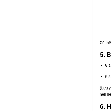
Có thể
5. 
Giá
Giá
(Lưu ý
nên liê
6. 