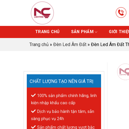
Skip
to
content
TRANG CHỦ
SẢN PHẨM
GIỚI THIỆ
Trang chủ
»
Đèn Led Âm Đất
»
Đèn Led Âm Đất 
CHẤT LƯỢNG TẠO NÊN GIÁ TRỊ
100% sản phẩm chính hãng, linh
kiện nhập khẩu cao cấp
Dịch vụ bảo hành tận tâm, sẵn
sàng phục vụ 24h
Sản phẩm chất lượng vượt bậc