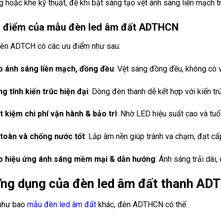
g hoặc khe kỹ thuật, để khi bật sáng tạo vệt ánh sáng liền mạch 
u điểm của mẫu đèn led âm đất ADTHCN
èn ADTCH có các ưu điểm như sau:
 ánh sáng liền mạch, đồng đều
: Vệt sáng đồng đều, không có v
g tính kiến trúc hiện đại
: Dòng đèn thanh dễ kết hợp với kiến trú
t kiệm chi phí vận hành & bảo trì
: Nhờ LED hiệu suất cao và tuổi
toàn và chống nước tốt
: Lắp âm nền giúp tránh va chạm, đạt cấ
o hiệu ứng ánh sáng mềm mại & dẫn hướng
: Ánh sáng trải dài
Ứng dụng của đèn led âm đất thanh A
như bao
mẫu đèn led âm đất
khác, đèn ADTHCN có thể: