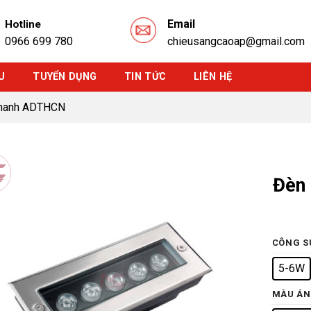
Email
Hotline
0966 699 780
chieusangcaoap@gmail.com
U
TUYỂN DỤNG
TIN TỨC
LIÊN HỆ
Thanh ADTHCN
Đèn
CÔNG S
5-6W
MÀU ÁN