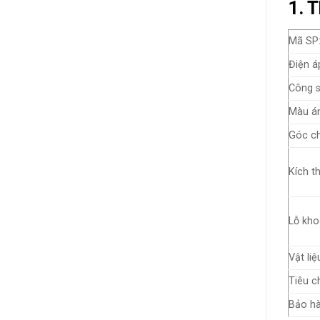
1. 
Mã SP
Điện á
Công s
Màu án
Góc ch
Kích t
Lỗ kho
Vật liệ
Tiêu c
Bảo hà