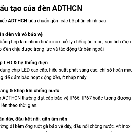
Cấu tạo của đèn ADTHCN
hiếc
ADTHCN
tiêu chuẩn gồm các bộ phận chính sau:
n đèn và vỏ bảo vệ
bằng hợp kim nhôm hoặc inox, xử lý chống ăn mòn, sơn tĩnh điện.
p đèn chịu được trọng lực và tác động từ bên ngoài.
p LED & hệ thống điện
dụng chip LED cao cấp, hiệu suất phát sáng cao, chỉ số hoàn màu (
ng để đảm bảo hoạt động bền, ít nhấp nháy.
ăng & khớp kín chống nước
 ADTHCN thường đạt cấp bảo vệ IP66, IP67 hoặc tương đương 
 lên theo thời gian.
n dây, đầu kết nối, gắn âm nền
ờng đi kèm ống ruột gà bảo vệ dây, đầu nối chống nước, vít inox 