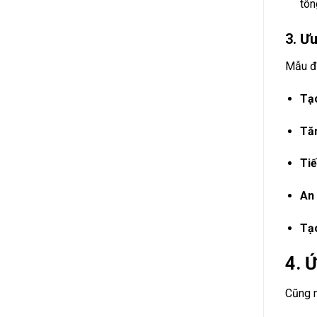
tôn
3. Ư
Mẫu đ
Tạo
Tăn
Tiế
An 
Tạ
4. 
Cũng 