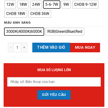
12W
18W
24W
5-6-7W
9W
CHDB 9-12W
CHDB 18W
CHDB 36W
MÀU ÁNH SÁNG
3000K|4000K|6000K
RGB|Green|Blue|Red
Đèn Led Âm Đất Chỉnh Hướng SMD ADCHS số lượng
THÊM VÀO GIỎ
MUA NGAY
MUA SỐ LƯỢNG LỚN