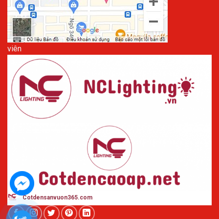
viên
Cotdensanvuon365
.com