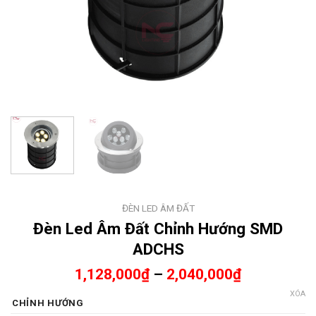
ĐÈN LED ÂM ĐẤT
Đèn Led Âm Đất Chỉnh Hướng SMD
ADCHS
1,128,000
₫
–
2,040,000
₫
XÓA
CHỈNH HƯỚNG