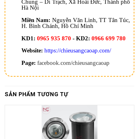
Chung – Di Trạch, Xã Hoài Đức, Thành phố
Hà Nội
Miền Nam:
Nguyễn Văn Linh, TT Tân Túc,
H. Bình Chánh, Hồ Chí Minh
KD1:
0965 935 870
- KD2:
0966 699 780
Website:
https://chieusangcaoap.com/
Page:
facebook.com/chieusangcaoap
SẢN PHẨM TƯƠNG TỰ