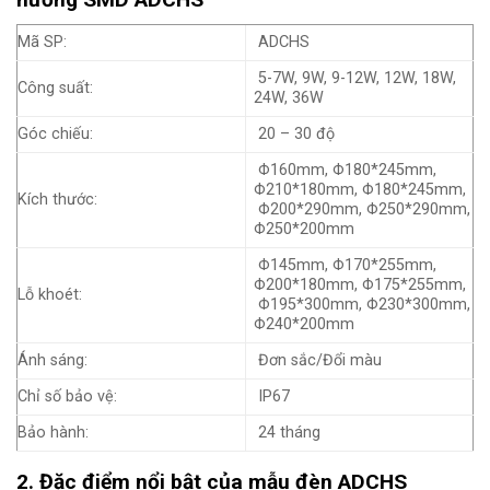
Mã SP:
ADCHS
5-7W, 9W, 9-12W, 12W, 18W,
Công suất:
24W, 36W
Góc chiếu:
20 – 30 độ
Φ160mm, Φ180*245mm,
Φ210*180mm, Φ180*245mm,
Kích thước:
Φ200*290mm, Φ250*290mm,
Φ250*200mm
Φ145mm, Φ170*255mm,
Φ200*180mm, Φ175*255mm,
Lỗ khoét:
Φ195*300mm, Φ230*300mm,
Φ240*200mm
Ánh sáng:
Đơn sắc/Đổi màu
Chỉ số bảo vệ:
IP67
Bảo hành:
24 tháng
2. Đặc điểm nổi bật của mẫu đèn ADCHS