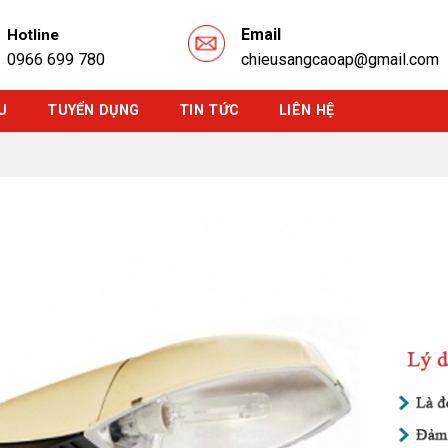
Email
Hotline
0966 699 780
chieusangcaoap@gmail.com
U
TUYỂN DỤNG
TIN TỨC
LIÊN HỆ