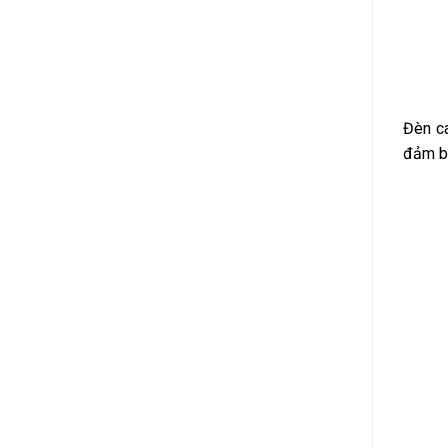
Đèn ca
đảm bả