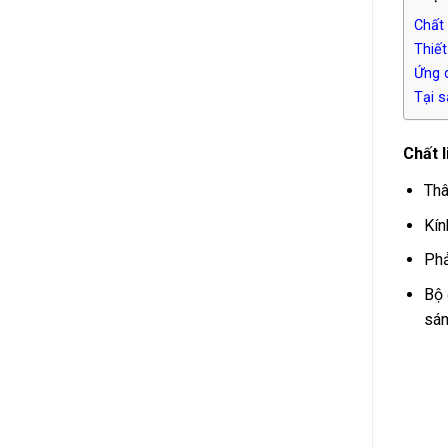
Chất 
Thiết
Ứng 
Tại s
Chất 
Thâ
Kín
Phả
Bộ 
sán