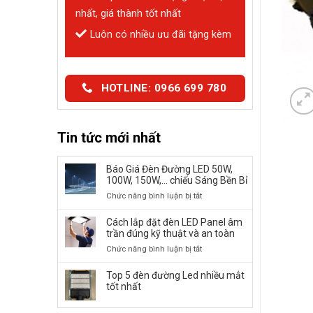
nhất, giá thành tốt nhất
Luôn có nhiều ưu đãi tặng kèm
HOTLINE: 0966 699 780
Tin tức mới nhất
Báo Giá Đèn Đường LED 50W,
100W, 150W,… chiếu Sáng Bền Bỉ
ở
Chức năng bình luận bị tắt
Báo
Giá
Cách lắp đặt đèn LED Panel âm
Đèn
trần đúng kỹ thuật và an toàn
Đường
ở
Chức năng bình luận bị tắt
LED
Cách
50W,
lắp
Top 5 đèn đường Led nhiều mắt
100W,
đặt
tốt nhất
150W,
đèn
…
LED