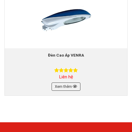
Đèn Cao Áp VENRA
Liên hệ
Được xếp
hạng
5.00
5 sao
Xem thêm