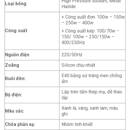
High Pressure sodium, Metal
Loại bóng
Hailide
+ Công suất đơn: 100w – 150w
– 250w – 400w
Công suất
+ Công suất kép: 100/70w –
150/ 100w – 250/150w –
400/250Hz
Nguồn điện
220/50Hz
Zoãng
Silicon chịu nhiệt
E40 bằng sứ tráng men chống
Đuôi đèn:
ẩm
Lắp trên tấm thép mạ, đễ tháo
Bộ điện:
lắp
Xanh lá, vàng, xanh lam, màu
Màu sắc:
ghi
Chóa phản xạ:
Nhôm tinh khiết