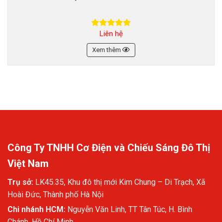
Liên hệ
Được xếp
hạng
5.00
5 sao
Xem thêm
Công Ty TNHH Cơ Điện và Chiếu Sáng Đô Thị
Việt Nam
Trụ sở:
LK45.35, Khu đô thị mới Kim Chung – Di Trạch, Xã
Hoài Đức, Thành phố Hà Nội
Chi nhánh HCM:
Nguyễn Văn Linh, TT Tân Túc, H. Bình
Chánh, Hồ Chí Minh.