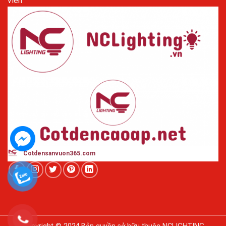
viên
Cotdensanvuon365
.com