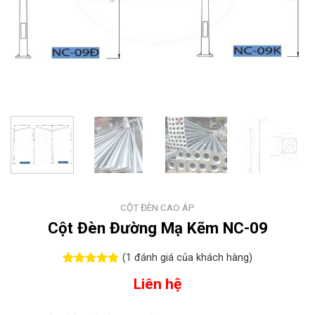
CỘT ĐÈN CAO ÁP
Cột Đèn Đường Mạ Kẽm NC-09
(
1
đánh giá của khách hàng)
5.00
1
trên 5
Liên hệ
dựa trên
đánh giá