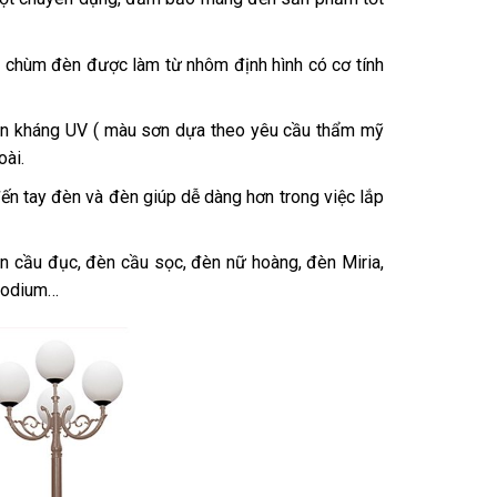
y chùm đèn được làm từ nhôm định hình có cơ tính
iện kháng UV ( màu sơn dựa theo yêu cầu thẩm mỹ
oài.
đến tay đèn và đèn giúp dễ dàng hơn trong việc lắp
 cầu đục, đèn cầu sọc, đèn nữ hoàng, đèn Miria,
sodium…