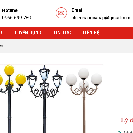
Email
Hotline
0966 699 780
chieusangcaoap@gmail.com
U
TUYỂN DỤNG
TIN TỨC
LIÊN HỆ
ên