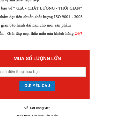
MUA SỐ LƯỢNG LỚN
Mã:
Cot cong vien
Danh mục:
Cột Đèn Sân Vườn