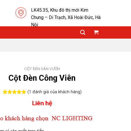
LK45.35, Khu đô thị mới Kim
Chung – Di Trạch, Xã Hoài Đức, Hà
Nội
CỘT ĐÈN SÂN VƯỜN
Cột Đèn Công Viên
(
1
đánh giá của khách hàng)
5.00
1
trên 5
Liên hệ
dựa trên
đánh giá