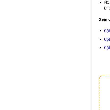
NC 
Chế
Xem c
Cột
Cộ
Cột