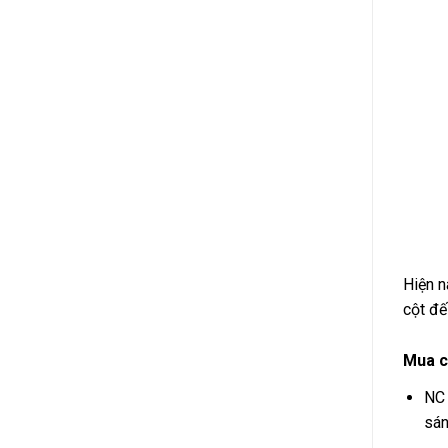
Hiện n
cột đế
Mua c
NC 
sán