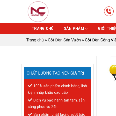
Skip
to
content
TRANG CHỦ
SẢN PHẨM
GIỚI THIỆ
Trang chủ
»
Cột Đèn Sân Vườn
»
Cột Đèn Công Vi
CHẤT LƯỢNG TẠO NÊN GIÁ TRỊ
100% sản phẩm chính hãng, linh
kiện nhập khẩu cao cấp
Dịch vụ bảo hành tận tâm, sẵn
sàng phục vụ 24h
Sản phẩm chất lượng vượt bậc