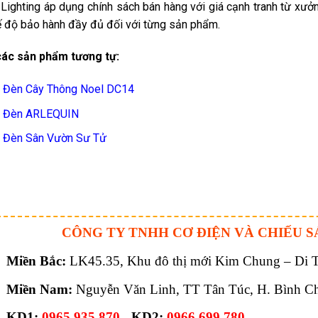
Lighting áp dụng chính sách bán hàng với giá cạnh tranh từ xưởn
 độ bảo hành đầy đủ đối với từng sản phẩm.
ác sản phẩm tương tự:
 Đèn Cây Thông Noel DC14
t Đèn ARLEQUIN
 Đèn Sân Vườn Sư Tử
CÔNG TY TNHH CƠ ĐIỆN VÀ CHIẾU S
Miền Bắc:
LK45.35, Khu đô thị mới Kim Chung – Di Tr
Miền Nam:
Nguyễn Văn Linh, TT Tân Túc, H. Bình C
KD1:
0965 935 870
- KD2:
0966 699 780