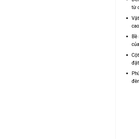
từ 
Vật
cao
Bề 
của
Cột
đặt
Phù
đèn