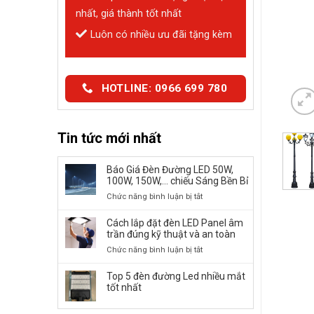
nhất, giá thành tốt nhất
Luôn có nhiều ưu đãi tặng kèm
HOTLINE: 0966 699 780
Tin tức mới nhất
Báo Giá Đèn Đường LED 50W,
100W, 150W,… chiếu Sáng Bền Bỉ
ở
Chức năng bình luận bị tắt
Báo
Giá
Cách lắp đặt đèn LED Panel âm
Đèn
trần đúng kỹ thuật và an toàn
Đường
ở
Chức năng bình luận bị tắt
LED
Cách
50W,
lắp
Top 5 đèn đường Led nhiều mắt
100W,
đặt
tốt nhất
150W,
đèn
…
LED