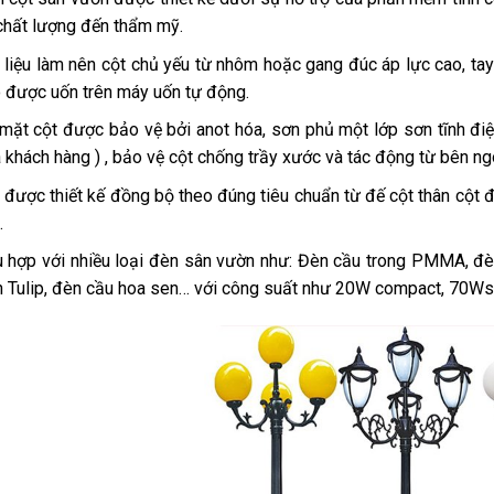
chất lượng đến thẩm mỹ.
 liệu làm nên cột chủ yếu từ nhôm hoặc gang đúc áp lực cao, ta
 được uốn trên máy uốn tự động.
mặt cột được bảo vệ bởi anot hóa, sơn phủ một lớp sơn tĩnh đ
 khách hàng ) , bảo vệ cột chống trầy xước và tác động từ bên ng
 được thiết kế đồng bộ theo đúng tiêu chuẩn từ đế cột thân cột 
.
 hợp với nhiều loại đèn sân vườn như: Đèn cầu trong PMMA, đèn
 Tulip, đèn cầu hoa sen… với công suất như 20W compact, 70W