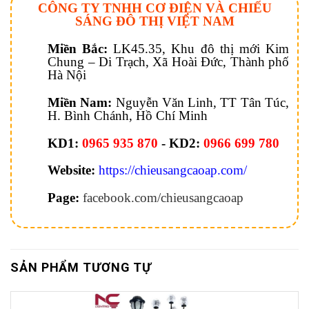
CÔNG TY TNHH CƠ ĐIỆN VÀ CHIẾU
SÁNG ĐÔ THỊ VIỆT NAM
Miền Bắc:
LK45.35, Khu đô thị mới Kim
Chung – Di Trạch, Xã Hoài Đức, Thành phố
Hà Nội
Miền Nam:
Nguyễn Văn Linh, TT Tân Túc,
H. Bình Chánh, Hồ Chí Minh
KD1:
0965 935 870
- KD2:
0966 699 780
Website:
https://chieusangcaoap.com/
Page:
facebook.com/chieusangcaoap
SẢN PHẨM TƯƠNG TỰ