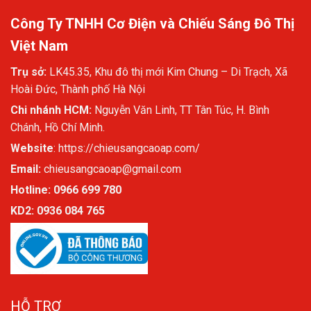
Công Ty TNHH Cơ Điện và Chiếu Sáng Đô Thị
Việt Nam
Trụ sở:
LK45.35, Khu đô thị mới Kim Chung – Di Trạch, Xã
Hoài Đức, Thành phố Hà Nội
Chi nhánh HCM:
Nguyễn Văn Linh, TT Tân Túc, H. Bình
Chánh, Hồ Chí Minh.
Website
:
https://chieusangcaoap.com/
Email:
chieusangcaoap@gmail.com
Hotline: 0966 699 780
KD2:
0936 084 765
HỖ TRỢ