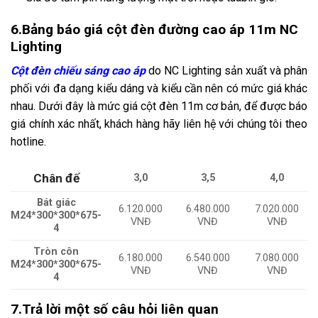
6.Bảng báo giá cột đèn đường cao áp 11m NC
Lighting
Cột đèn chiếu sáng cao áp
do NC Lighting sản xuất và phân
phối với đa dạng kiểu dáng và kiểu cần nên có mức giá khác
nhau. Dưới đây là mức giá cột đèn 11m cơ bản, để được báo
giá chính xác nhất, khách hàng hãy liên hệ với chúng tôi theo
hotline.
Chân đế
3,0
3,5
4,0
Bát giác
6.120.000
6.480.000
7.020.000
M24*300*300*675-
VNĐ
VNĐ
VNĐ
4
Tròn côn
6.180.000
6.540.000
7.080.000
M24*300*300*675-
VNĐ
VNĐ
VNĐ
4
7.Trả lời một số câu hỏi liên quan