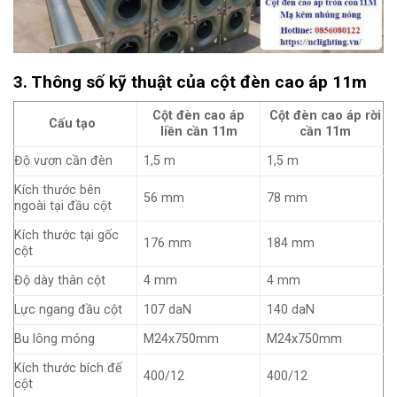
3. Thông số kỹ thuật của cột đèn cao áp 11m
Cột đèn cao áp
Cột đèn cao áp rời
Cấu tạo
liền cần 11m
cần 11m
Độ vươn cần đèn
1,5 m
1,5 m
Kích thước bên
56 mm
78 mm
ngoài tại đầu cột
Kích thước tại gốc
176 mm
184 mm
cột
Độ dày thân cột
4 mm
4 mm
Lực ngang đầu cột
107 daN
140 daN
Bu lông móng
M24x750mm
M24x750mm
Kích thước bích đế
400/12
400/12
cột