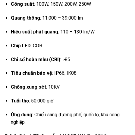
Công suất
:
100W, 150W, 200W, 250W
Quang thông
:
11.000 – 39.000 lm
Hiệu suất phát quang
:
110 – 130 lm/W
Chip LED
: COB
Chỉ số hoàn màu (CRI)
: >85
Tiêu chuẩn bảo vệ
:
IP66, IK08
Chống xung sét
: 10KV
Tuổi thọ
:
50.000 giờ
Ứng dụng
:
Chiếu sáng đường phố, quốc lộ, khu công
nghiệp.