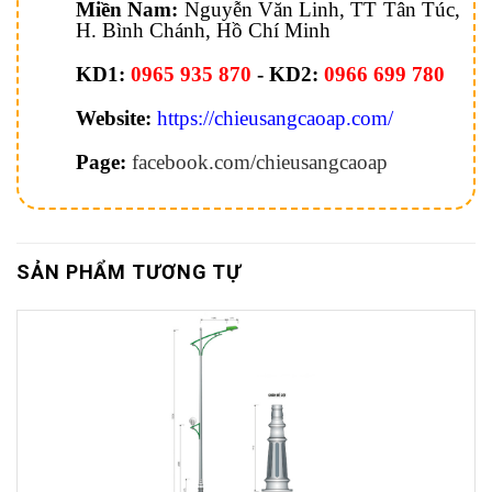
Miền Nam:
Nguyễn Văn Linh, TT Tân Túc,
H. Bình Chánh, Hồ Chí Minh
KD1:
0965 935 870
- KD2:
0966 699 780
Website:
https://chieusangcaoap.com/
Page:
facebook.com/chieusangcaoap
SẢN PHẨM TƯƠNG TỰ