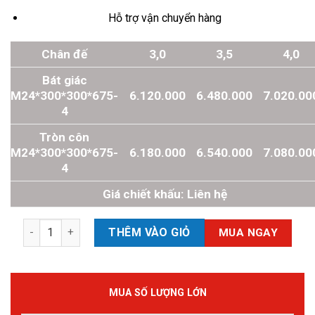
Hỗ trợ vận chuyển hàng
Chân đế
3,0
3,5
4,0
Bát giác
M24*300*300*675-
6.120.000
6.480.000
7.020.00
4
Tròn côn
M24*300*300*675-
6.180.000
6.540.000
7.080.00
4
Giá chiết khấu: Liên hệ
Cột Đèn Cao Áp 11m số lượng
THÊM VÀO GIỎ
MUA NGAY
MUA SỐ LƯỢNG LỚN