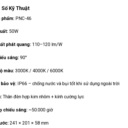
 Số Kỹ Thuật
 phẩm:
PNC-46
uất:
50W
uất phát quang:
110–120 lm/W
iếu sáng:
90°
độ màu:
3000K / 4000K / 6000K
 bảo vệ:
IP66 – chống nước và bụi tốt khi sử dụng ngoài trời
:
Thân đèn hợp kim nhôm + kính cường lực
ọ chiếu sáng:
~50.000 giờ
ước:
241 × 201 × 58 mm