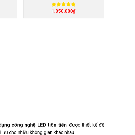
1,050,000
₫
Được xếp
hạng
5.00
5 sao
dụng công nghệ LED tiên tiến
, được thiết kế để
i ưu cho nhiều không gian khác nhau