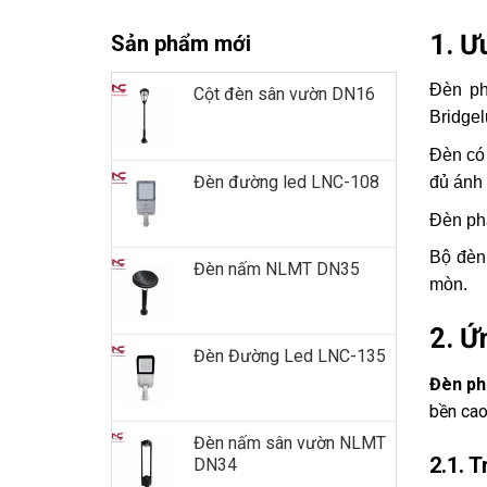
1. Ư
Sản phẩm mới
Đèn ph
Cột đèn sân vườn DN16
Bridgel
Đèn có 
Đèn đường led LNC-108
đủ ánh 
Đèn pha
Bộ đèn 
Đèn nấm NLMT DN35
mòn.
2. Ứ
Đèn Đường Led LNC-135
Đèn ph
bền cao
Đèn nấm sân vườn NLMT
2.1. 
DN34