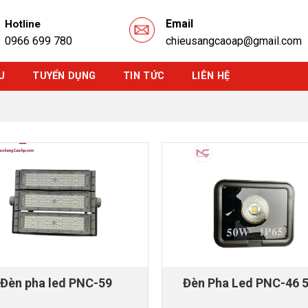
Email
Hotline
0966 699 780
chieusangcaoap@gmail.com
U
TUYỂN DỤNG
TIN TỨC
LIÊN HỆ
Đèn pha led PNC-59
Đèn Pha Led PNC-46 