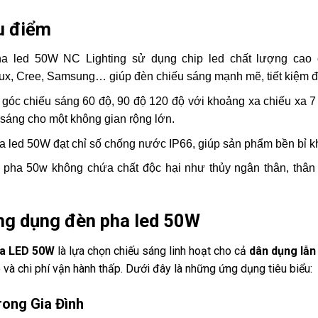
u điểm
a led 50W NC Lighting sử dụng chip led chất lượng cao củ
ux, Cree, Samsung… giúp đèn chiếu sáng mạnh mẽ, tiết kiệm đ
góc chiếu sáng 60 độ, 90 độ 120 độ với khoảng xa chiếu xa 7
sáng cho một không gian rộng lớn.
 led 50W đạt chỉ số chống nước IP66, giúp sản phẩm bền bỉ khi
pha 50w không chứa chất độc hại như thủy ngân thân, thân t
ng dụng đèn pha led 50W
a LED 50W
là lựa chọn chiếu sáng linh hoạt cho cả
dân dụng lẫn
 và chi phí vận hành thấp. Dưới đây là những ứng dụng tiêu biểu:
Trong Gia Đình