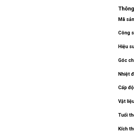
Thông
Mã sản
Công s
Hiệu s
Góc ch
Nhiệt 
Cấp độ
Vật liệu
Tuổi th
Kích th