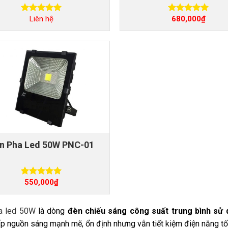
Liên hệ
680,000
₫
Được xếp
Được xếp
hạng
5.00
hạng
5.00
5 sao
5 sao
n Pha Led 50W PNC-01
550,000
₫
Được xếp
hạng
5.00
5 sao
a led 50W
là dòng
đèn chiếu sáng công suất trung bình sử 
p nguồn sáng mạnh mẽ, ổn định nhưng vẫn tiết kiệm điện năng tố