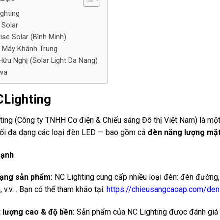
ighting
 Solar
rise Solar (Bình Minh)
n Máy Khánh Trung
 Hữu Nghị (Solar Light Da Nang)
awa
CLighting
ting (Công ty TNHH Cơ điện & Chiếu sáng Đô thị Việt Nam) là một
ối đa dạng các loại đèn LED — bao gồm cả
đèn năng lượng mặt
mạnh
ạng sản phẩm:
NC Lighting cung cấp nhiều loại đèn: đèn đường,
 v.v. . Bạn có thể tham khảo tại:
https://chieusangcaoap.com/den
 lượng cao & độ bền:
Sản phẩm của NC Lighting được đánh giá cao