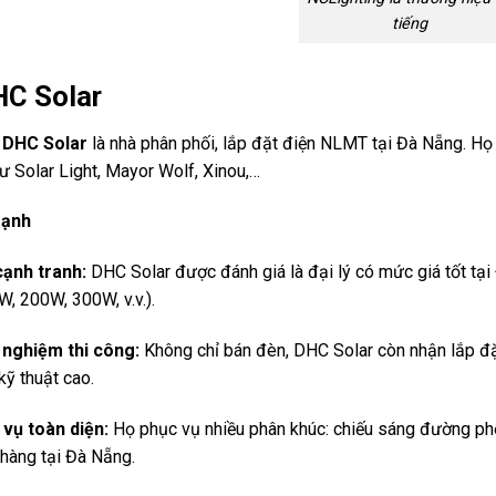
tiếng
C Solar
y
DHC Solar
là nhà phân phối, lắp đặt điện NLMT tại Đà Nẵng. Họ 
hư Solar Light, Mayor Wolf, Xinou,…
mạnh
cạnh tranh:
DHC Solar được đánh giá là đại lý có mức giá tốt tại
W, 200W, 300W, v.v.).
 nghiệm thi công:
Không chỉ bán đèn, DHC Solar còn nhận lắp đặt
kỹ thuật cao.
 vụ toàn diện:
Họ phục vụ nhiều phân khúc: chiếu sáng đường phố
 hàng tại Đà Nẵng.