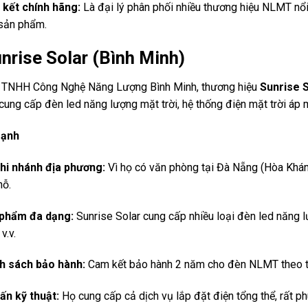
kết chính hãng:
Là đại lý phân phối nhiều thương hiệu NLMT nổi
sản phẩm.
nrise Solar (Bình Minh)
 TNHH Công Nghệ Năng Lượng Bình Minh, thương hiệu
Sunrise 
ung cấp đèn led năng lượng mặt trời, hệ thống điện mặt trời áp má
mạnh
hi nhánh địa phương:
Vì họ có văn phòng tại Đà Nẵng (Hòa Khánh,
hỗ.
phẩm đa dạng:
Sunrise Solar cung cấp nhiều loại đèn led năng lư
v.v.
h sách bảo hành:
Cam kết bảo hành 2 năm cho đèn NLMT theo th
ấn kỹ thuật:
Họ cung cấp cả dịch vụ lắp đặt điện tổng thể, rất ph