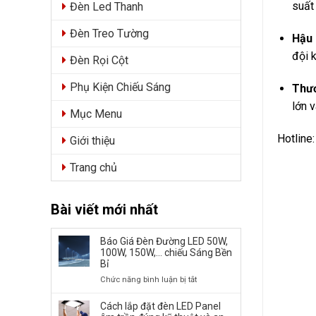
suất
Đèn Led Thanh
Đèn Treo Tường
Hậu 
đội k
Đèn Rọi Cột
Phụ Kiện Chiếu Sáng
Thươ
lớn v
Mục Menu
Hotline
Giới thiệu
Trang chủ
Bài viết mới nhất
Báo Giá Đèn Đường LED 50W,
100W, 150W,… chiếu Sáng Bền
Bỉ
ở
Chức năng bình luận bị tắt
Báo
Giá
Cách lắp đặt đèn LED Panel
Đèn