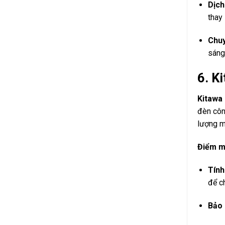
Dịch
thay 
Chuy
sáng
6.
Ki
Kitawa
đèn công
lượng m
Điểm 
Tính
để ch
Bảo 