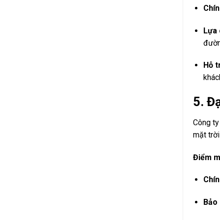
Chín
Lựa 
đường
Hỗ t
khác
5.
Đạ
Công t
mặt trờ
Điểm 
Chín
Bảo 