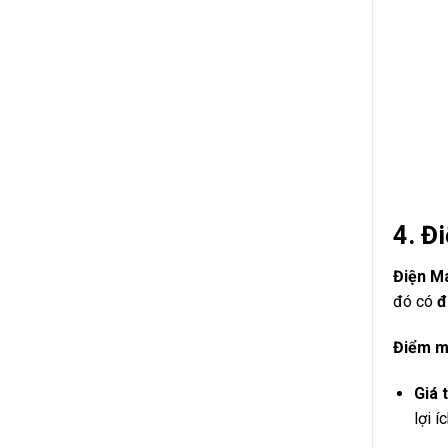
4.
Đi
Điện M
đó có
đ
Điểm 
Giá 
lợi í