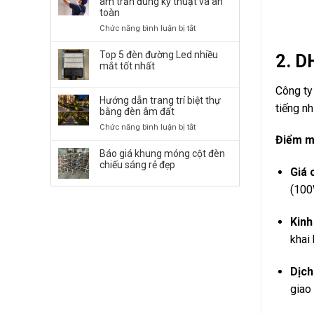
âm trần đúng kỹ thuật và an
Đường
toàn
LED
ở
Chức năng bình luận bị tắt
50W,
Cách
100W,
lắp
Top 5 đèn đường Led nhiều
2.
DH
150W,
đặt
mắt tốt nhất
…
đèn
chiếu
LED
Công t
Sáng
Hướng dẫn trang trí biệt thự
Panel
tiếng n
Bền
bằng đèn âm đất
âm
Bỉ
trần
ở
Chức năng bình luận bị tắt
đúng
Điểm 
Hướng
kỹ
dẫn
Báo giá khung móng cột đèn
thuật
trang
chiếu sáng rẻ đẹp
Giá 
và
trí
an
biệt
(100
toàn
thự
bằng
Kinh
đèn
âm
khai 
đất
Dịch
giao