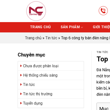
Skip
to
content
TRANG CHỦ
SẢN PHẨM
GIỚI THIỆ
Trang chủ
»
Tin tức
»
Top 6 công ty bán đèn năng l
TIN TỨC
Chuyên mục
Top 
Chưa được phân loại
Đà Nẵng
Hệ thống chiếu sáng
một tro
kiếm cá
Tin tức
bền bỉ, 
Tin tức thị trường
đèn năn
Tuyển dụng
Mục 