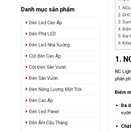
1. NCL
Danh mục sản phẩm
2. DHC
3. Sun
Đèn Led Cao Áp
4. Điệ
Đèn Pha LED
5. Đại
6. Kit
Đèn Led Nhà Xưởng
Cột đèn Cao Áp
1. N
Cột Đèn Sân Vườn
NC Ligh
Đèn Sân Vườn
phân ph
Đèn Năng Lượng Mặt Trời
Điểm 
Đèn Cao Áp
Đa d
Đèn Led Panel
vườn,
Đèn Âm Cầu Thang
Chất