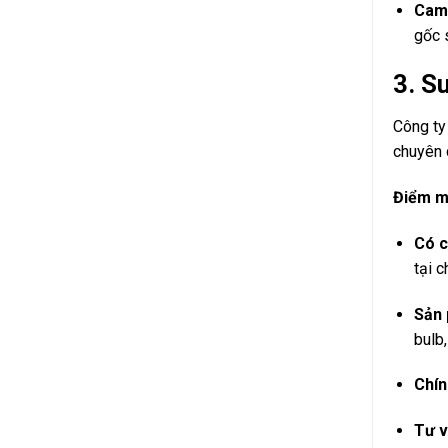
Cam 
gốc 
3.
Su
Công ty
chuyên c
Điểm 
Có c
tại c
Sản 
bulb, 
Chín
Tư v