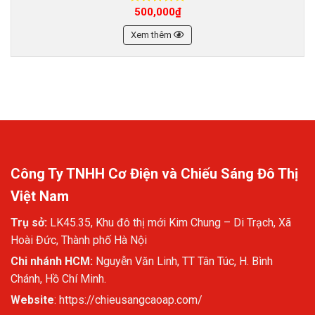
500,000
₫
Được xếp
hạng
5.00
5 sao
Xem thêm
Công Ty TNHH Cơ Điện và Chiếu Sáng Đô Thị
Việt Nam
Trụ sở:
LK45.35, Khu đô thị mới Kim Chung – Di Trạch, Xã
Hoài Đức, Thành phố Hà Nội
Chi nhánh HCM:
Nguyễn Văn Linh, TT Tân Túc, H. Bình
Chánh, Hồ Chí Minh.
Website
:
https://chieusangcaoap.com/