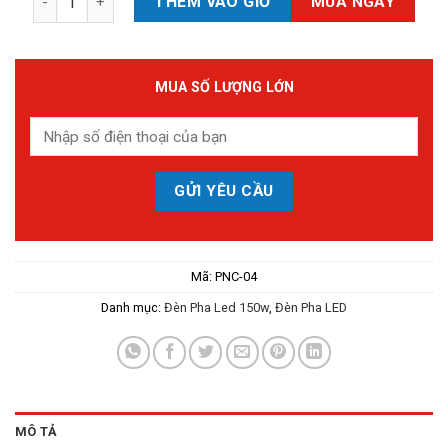
THÊM VÀO GIỎ
MUA NGAY
MUA SỐ LƯỢNG LỚN
Mã:
PNC-04
Danh mục:
Đèn Pha Led 150w
,
Đèn Pha LED
MÔ TẢ