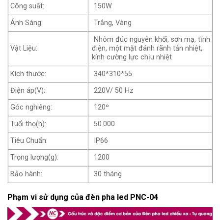
Công suất:
150W
Ánh Sáng:
Trắng, Vàng
Nhôm đúc nguyên khối, sơn mạ, tĩnh
Vật Liệu:
điện, một mặt đánh rãnh tản nhiệt,
kính cường lực chịu nhiệt
Kích thước:
340*310*55
Điện áp(V):
220V/ 50 Hz
Góc nghiêng:
120º
Tuổi thọ(h):
50.000
Tiêu Chuẩn:
IP66
Trọng lượng(g):
1200
Bảo hành:
30 tháng
Phạm vi sử dụng của đèn pha led PNC-04