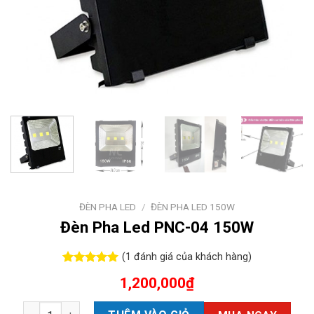
ĐÈN PHA LED
/
ĐÈN PHA LED 150W
Đèn Pha Led PNC-04 150W
(
1
đánh giá của khách hàng)
5.00
1
trên 5
1,200,000
₫
dựa trên
đánh giá
Đèn Pha Led PNC-04 150W số lượng