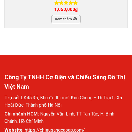
1,050,000
₫
Được xếp
hạng
5.00
5 sao
Xem thêm
Công Ty TNHH Cơ Điện và Chiếu Sáng Đô Thị
Việt Nam
Trụ sở:
LK45.35, Khu đô thị mới Kim Chung – Di Trạch, Xã
Hoài Đức, Thành phố Hà Nội
Chi nhánh HCM:
Nguyễn Văn Linh, TT Tân Túc, H. Bình
Chánh, Hồ Chí Minh.
Website
:
https://chieusangcaoap.com/