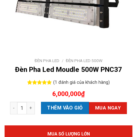
ĐÈN PHA LED
/
ĐÈN PHA LED 500W
Đèn Pha Led Moudle 500W PNC37
(
1
đánh giá của khách hàng)
5.00
1
trên 5
6,000,000
₫
dựa trên
đánh giá
Đèn Pha Led Moudle 500W PNC37 số lượng
THÊM VÀO GIỎ
MUA NGAY
MUA SỐ LƯỢNG LỚN