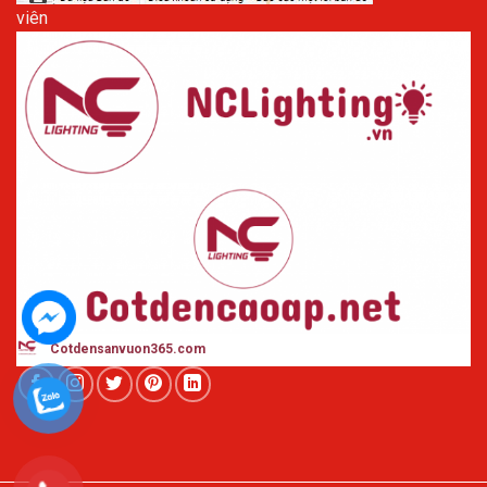
viên
Cotdensanvuon365
.com