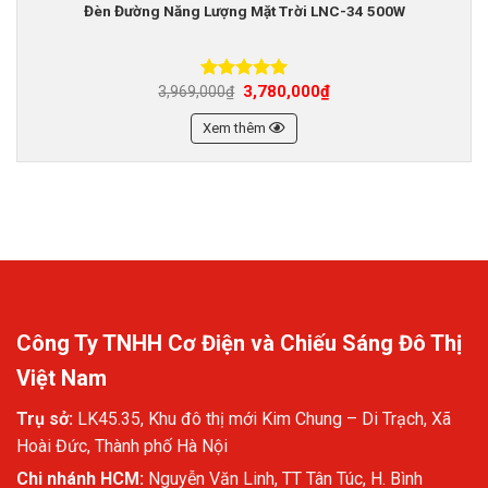
Đèn Đường Năng Lượng Mặt Trời LNC-34 500W
3,780,000
₫
3,969,000
₫
Được xếp
hạng
5.00
5 sao
Xem thêm
Công Ty TNHH Cơ Điện và Chiếu Sáng Đô Thị
Việt Nam
Trụ sở:
LK45.35, Khu đô thị mới Kim Chung – Di Trạch, Xã
Hoài Đức, Thành phố Hà Nội
Chi nhánh HCM:
Nguyễn Văn Linh, TT Tân Túc, H. Bình