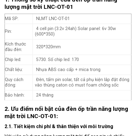
lượng mặt trời LNC-OT-01
Mã SP:
NLMT LNC-OT-01
4 cell pin (3.2v 24ah) Solar panel: 6v 30w
Pin:
(600*350)
Kích thước
320*320mm
đầu đèn:
Chip led:
5730. Số chip led: 170
Chất liệu:
Nhựa ABS cao cấp + mica trong
Quy cách
Đèn, tấm pin solar, tất cả phụ kiện lắp đặt đóng
đóng:
vào thùng caton có must foam chống sốc
Bảo hành:
24 tháng
2. Ưu điểm nổi bật của đèn ốp trần năng lượng
mặt trời LNC-OT-01:
2.1. Tiết kiệm chi phí & thân thiện với môi trường