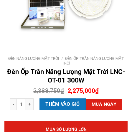
ĐÈN NĂNG LƯỢNG MẶT TRỜI
/
ĐÈN ỐP TRẦN NĂNG LƯỢNG MẶT
TRỜI
Đèn Ốp Trần Năng Lượng Mặt Trời LNC-
OT-01 300W
2,388,750
₫
2,275,000
₫
Đèn Ốp Trần Năng Lượng Mặt Trời LNC-OT-01 300W số lượn
THÊM VÀO GIỎ
MUA NGAY
MUA SỐ LƯỢNG LỚN