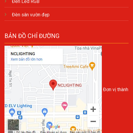
Đèn Led RGB
Đèn sân vườn đẹp
BẢN ĐỒ CHỈ ĐƯỜNG
Đơn vị thành