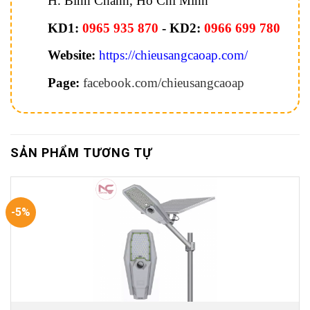
H. Bình Chánh, Hồ Chí Minh
KD1:
0965 935 870
- KD2:
0966 699 780
Website:
https://chieusangcaoap.com/
Page:
facebook.com/chieusangcaoap
SẢN PHẨM TƯƠNG TỰ
-5%