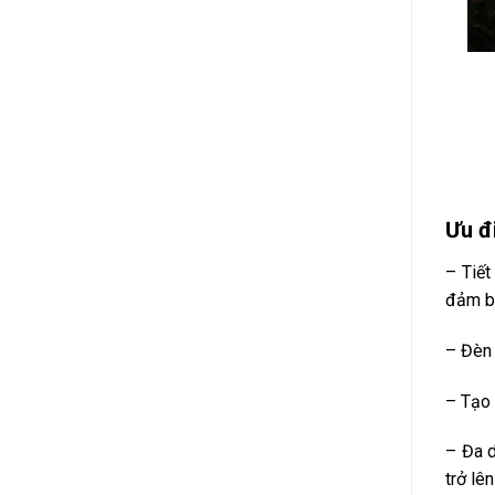
Ưu đ
– Tiết
đảm bả
– Đèn 
– Tạo 
– Đa d
trở lên