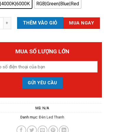
|4000K|6000K
RGB|Green|Blue|Red
d Thanh Thấu Kính NLTTK số lượng
THÊM VÀO GIỎ
MUA NGAY
MUA SỐ LƯỢNG LỚN
Mã:
N/A
Danh mục:
Đèn Led Thanh