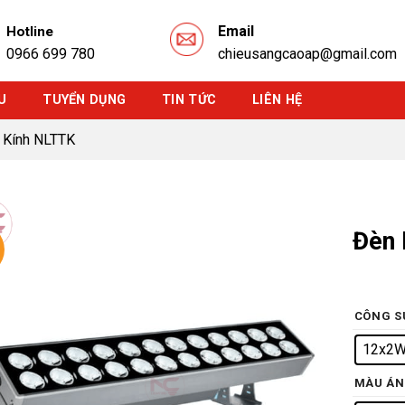
Email
Hotline
0966 699 780
chieusangcaoap@gmail.com
U
TUYỂN DỤNG
TIN TỨC
LIÊN HỆ
 Kính NLTTK
Đèn 
CÔNG S
12x2
MÀU ÁN