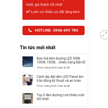
nhất, giá thành tốt nhất
Luôn có nhiều ưu đãi tặng kèm
HOTLINE: 0966 699 780
Tin tức mới nhất
Báo Giá Đèn Đường LED 50W,
100W, 150W,… chiếu Sáng Bền Bỉ
ở
Chức năng bình luận bị tắt
Báo
Giá
Cách lắp đặt đèn LED Panel âm
Đèn
trần đúng kỹ thuật và an toàn
Đường
ở
Chức năng bình luận bị tắt
LED
Cách
50W,
lắp
Top 5 đèn đường Led nhiều mắt
100W,
đặt
tốt nhất
150W,
đèn
…
LED