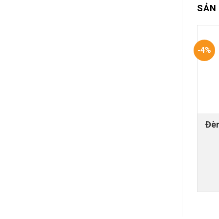
SẢN
-4%
Đè