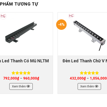
 PHẨM TƯƠNG TỰ
-4%
n Led Thanh Có Mũ NLTM
Đèn Led Thanh Chữ V
792,000
₫
960,000
₫
432,000
₫
1,056,000
–
–
Được xếp
Được xếp
hạng
5.00
hạng
5.00
5 sao
5 sao
Xem thêm
Xem thêm