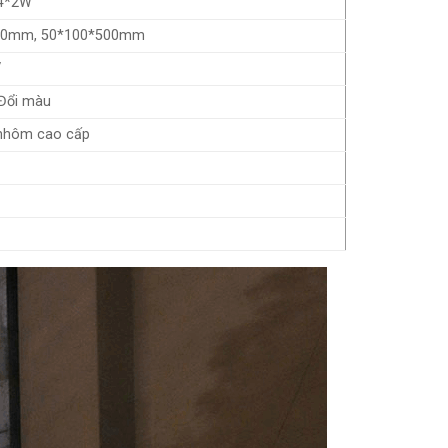
4*2W
00mm, 50*100*500mm
V
Đổi màu
nhôm cao cấp