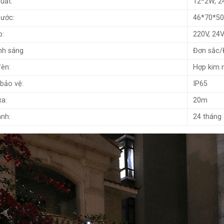
uất:
12*2W, 2
hước:
46*70*5
p:
220V, 24
nh sáng
Đơn sắc/
èn:
Hợp kim 
 bảo vệ:
IP65
xa:
20m
nh:
24 tháng