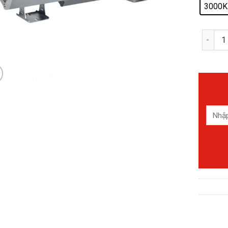
3000K
Đèn Le