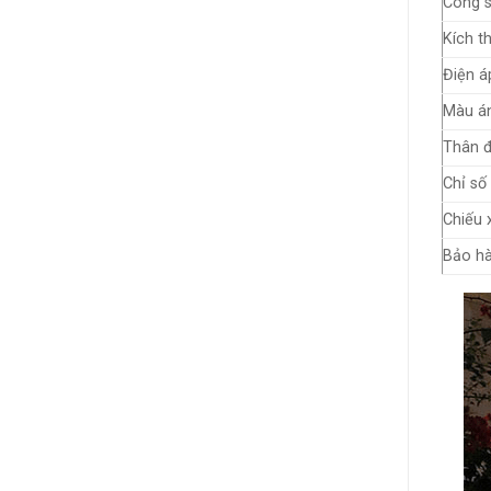
Công s
Kích t
Điện á
Màu á
Thân đ
Chỉ số
Chiếu 
Bảo hà