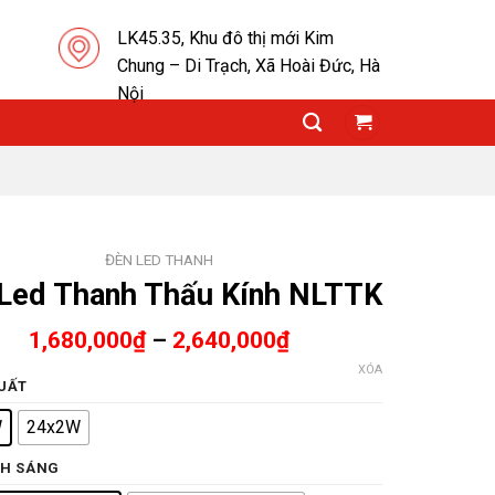
LK45.35, Khu đô thị mới Kim
Chung – Di Trạch, Xã Hoài Đức, Hà
Nội
ĐÈN LED THANH
Led Thanh Thấu Kính NLTTK
1,680,000
₫
–
2,640,000
₫
XÓA
UẤT
W
24x2W
H SÁNG