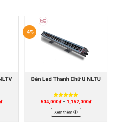
-4%
-4%
 NLTV
Đèn Led Thanh Chữ U NLTU
Đèn L
₫
504,000
₫
1,152,000
₫
720
–
Được xếp
hạng
5.00
5 sao
Xem thêm