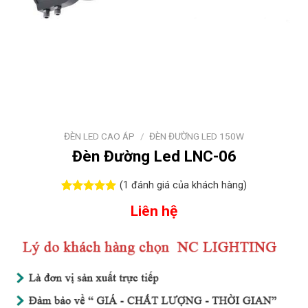
ĐÈN LED CAO ÁP
/
ĐÈN ĐƯỜNG LED 150W
Đèn Đường Led LNC-06
(
1
đánh giá của khách hàng)
5.00
1
trên 5
Liên hệ
dựa trên
đánh giá