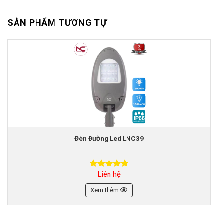
SẢN PHẨM TƯƠNG TỰ
Đèn Đường Led LNC39
Liên hệ
Được xếp
hạng
5.00
5 sao
Xem thêm