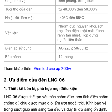
Chụp bảo vệ
kính phẳng, trong suốt
Tuổi thọ của đèn
từ 40.000h đến 50.000h
Nhiệt độ làm việc
-40ºC đến 55ºC
Nhôm đúc nguyên khối, sơn
mạ, tĩnh điện, một mặt đánh
Vật liệu:
rãnh tản nhiệt. Hộp đựng
nguồn liền thân
Điện áp sử dụng
AC-220V, 50/60Hz
Bảo hành
12 tháng
Tham khảo thêm:
Đèn led cao áp 200w
2. Ưu điểm của đèn LNC-06
1. Thiết kế bền bỉ, phù hợp mọi điều kiện
LNC-06 được chế tạo với thân nhôm đúc, sơn tĩnh điện nhằm
chống gỉ, chịu được mưa gió, ẩm ướt ngoài trời. Kính bảo vệ
trong suốt giúp ánh sáng tỏa đều và duy trì độ sáng ổn định,