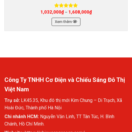
1,032,000
₫
1,608,000
₫
–
Được xếp
hạng
5.00
5 sao
Xem thêm
Công Ty TNHH Cơ Điện và Chiếu Sáng Đô Thị
Việt Nam
Trụ sở:
LK45.35, Khu đô thị mới Kim Chung – Di Trạch, Xã
Hoài Đức, Thành phố Hà Nội
Chi nhánh HCM:
Nguyễn Văn Linh, TT Tân Túc, H. Bình
Chánh, Hồ Chí Minh.