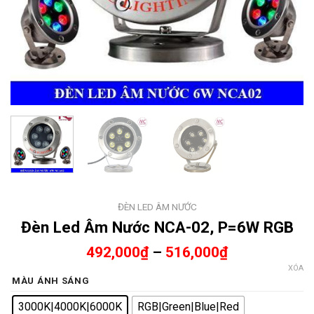
ĐÈN LED ÂM NƯỚC
Đèn Led Âm Nước NCA-02, P=6W RGB
492,000
₫
–
516,000
₫
XÓA
MÀU ÁNH SÁNG
3000K|4000K|6000K
RGB|Green|Blue|Red