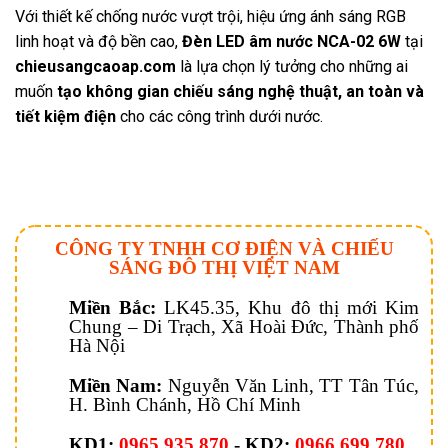
Với thiết kế chống nước vượt trội, hiệu ứng ánh sáng RGB
linh hoạt và độ bền cao,
Đèn LED âm nước NCA-02 6W
tại
chieusangcaoap.com
là lựa chọn lý tưởng cho những ai
muốn
tạo không gian chiếu sáng nghệ thuật, an toàn và
tiết kiệm điện
cho các công trình dưới nước.
CÔNG TY TNHH CƠ ĐIỆN VÀ CHIẾU
SÁNG ĐÔ THỊ VIỆT NAM
Miền Bắc:
LK45.35, Khu đô thị mới Kim
Chung – Di Trạch, Xã Hoài Đức, Thành phố
Hà Nội
Miền Nam:
Nguyễn Văn Linh, TT Tân Túc,
H. Bình Chánh, Hồ Chí Minh
KD1:
0965 935 870
- KD2:
0966 699 780