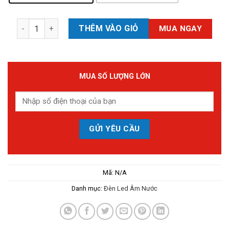
Đèn Led Âm Nước NCA-02, P=6W RGB số lượng
THÊM VÀO GIỎ
MUA NGAY
MUA SỐ LƯỢNG LỚN
Mã:
N/A
Danh mục:
Đèn Led Âm Nước